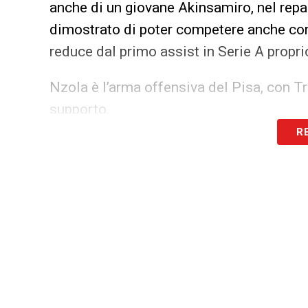
anche di un giovane Akinsamiro, nel repar
dimostrato di poter competere anche con 
reduce dal primo assist in Serie A propri
Nzola è l’arma offensiva del Pisa, con 
supporto.
R
Pur privo di Albiol, il trio Canestrelli,
difensiva per Gilardino che ha subito solo
dell’Inter, segno che anche difensivamen
risultati.
Nonostante questo, il Pisa cerca ancora l
pareggi in Serie A, non ha trovato la vit
Italia, dove ha superato il primo turno co