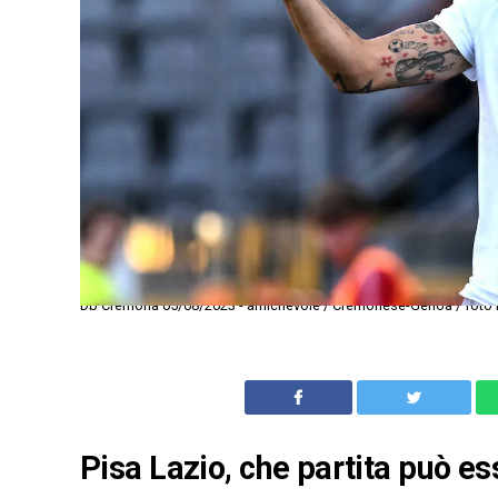
Db Cremona 05/08/2023 - amichevole / Cremonese-Genoa / foto Da
Pisa Lazio, che partita può es