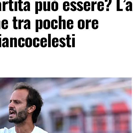
artita può essere? L’a
he tra poche ore
iancocelesti