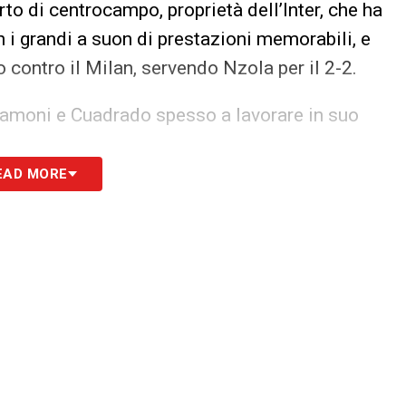
to di centrocampo, proprietà dell’Inter, che ha
i grandi a suon di prestazioni memorabili, e
o contro il Milan, servendo Nzola per il 2-2.
Tramoni e Cuadrado spesso a lavorare in suo
EAD MORE
 Caracciolo e Bonfanti compongono una solida fase
 12 reti in questo avvio di stagione, una in più
te la squadra sappia comportarsi in attesa dei
a sua prima vittoria stagionale, poiché oltre ai 4
toria nei tempi regolamentari neanche in Coppa
ntro Cesena solo ai calci di rigore, dopo lo 0-0