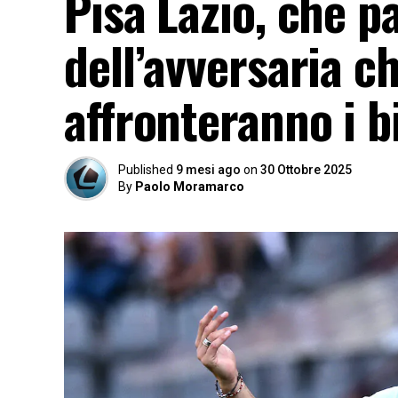
Pisa Lazio, che p
dell’avversaria c
affronteranno i b
Published
9 mesi ago
on
30 Ottobre 2025
By
Paolo Moramarco