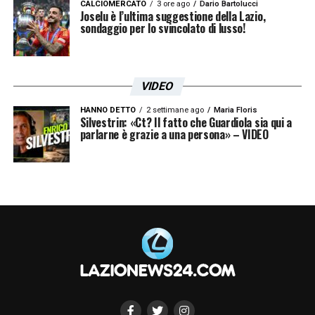
CALCIOMERCATO
3 ore ago
Dario Bartolucci
Congo)
Joselu è l’ultima suggestione della Lazio,
sondaggio per lo svincolato di lusso!
Gruppo L
: Inghilterra, Croazia, Panama, Ghana
LA PLAYLIST DELLE NOSTRE TOP NEWS
VIDEO
HANNO DETTO
2 settimane ago
Maria Floris
Silvestrin: «Ct? Il fatto che Guardiola sia qui a
parlarne è grazie a una persona» – VIDEO