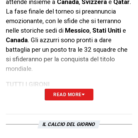
attende insieme a
Canada
,
Svizzera
e
Qatar
.
La fase finale del torneo si preannuncia
emozionante, con le sfide che si terranno
nelle storiche sedi di
Messico
,
Stati Uniti
e
Canada
. Gli azzurri sono pronti a dare
battaglia per un posto tra le 32 squadre che
si sfideranno per la conquista del titolo
mondiale.
TUTTI I GIRONI
READ MORE
Gruppo A
: Messico, Sud Corea, Sud Africa, Play off
UEFA D (Danimarca, Nord Macedonia, Rep. Ceca ,
Irlanda)
IL CALCIO DEL GIORNO
Gruppo B
: Canada, Svizzera, Qatar, Play off UEFA A
(Italia, Irlanda del Nord, Galles, Bosnia)