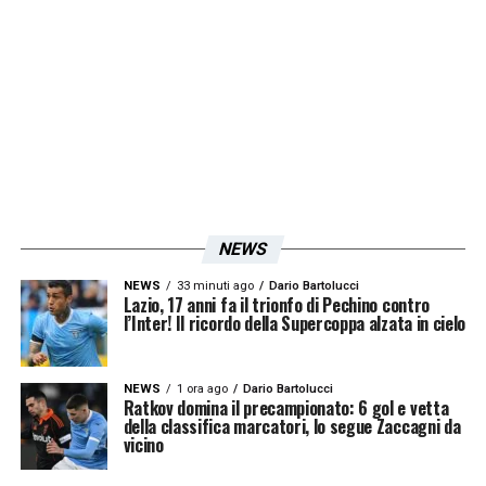
Gruppo C
: Brasile, Marocco, Scozia, Haiti
Gruppo D
: Usa, Australia, Paraguay, Play off UEFA
C (Turchia, Romania, Slovacchia e Kosovo)
Gruppo E
: Germania, Ecuador, Costa d’Avorio,
Curacao
Gruppo F
: Olanda, Giappone, Tunisia, Play Off UEFA
B (Ucraina, Svezia, Polonia e Albania)
Gruppo G
: Belgio, Iran, Egitto, Nuova Zelanda
NEWS
Gruppo H
: Spagna, Uruguay, Arabia Saudita, Capo
NEWS
33 minuti ago
Dario Bartolucci
Lazio, 17 anni fa il trionfo di Pechino contro
Verde
l’Inter! Il ricordo della Supercoppa alzata in cielo
Gruppo I:
Francia, Senegal, Norvegia, Play Off FIFA
2 (Bolivia, Suriname e Iraq)
NEWS
1 ora ago
Dario Bartolucci
Ratkov domina il precampionato: 6 gol e vetta
Gruppo J
: Argentina, Austria, Algeria, Giordania
della classifica marcatori, lo segue Zaccagni da
vicino
Gruppo K
:Portogallo, Colombia, Uzbekistan, Play
off FIFA 1 (Nuova Caledonia, Giamaica, RD del