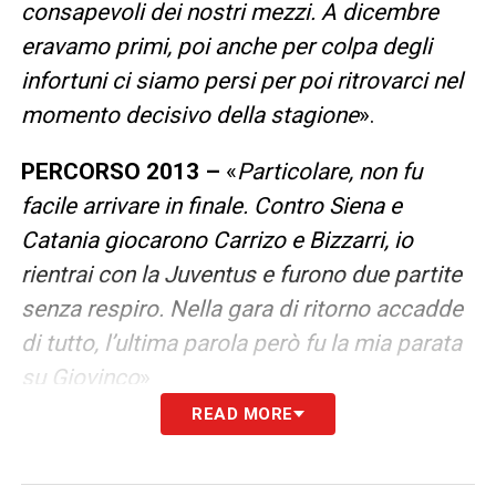
consapevoli dei nostri mezzi. A dicembre
eravamo primi, poi anche per colpa degli
infortuni ci siamo persi per poi ritrovarci nel
momento decisivo della stagione
».
PERCORSO 2013 –
«
Particolare, non fu
facile arrivare in finale. Contro Siena e
Catania giocarono Carrizo e Bizzarri, io
rientrai con la Juventus e furono due partite
senza respiro. Nella gara di ritorno accadde
di tutto, l’ultima parola però fu la mia parata
su Giovinco
»
READ MORE
2012/13 MIGLIOR STAGIONE PERSONALE
–
«
Sì, anche se fu la stagione in cui venni