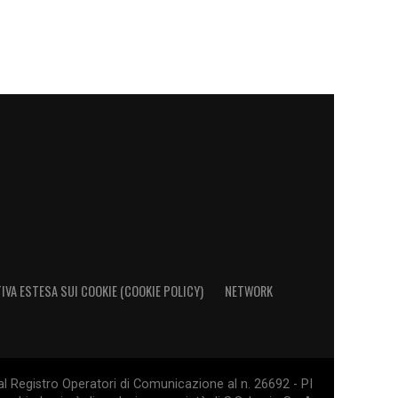
IVA ESTESA SUI COOKIE (COOKIE POLICY)
NETWORK
al Registro Operatori di Comunicazione al n. 26692 - PI