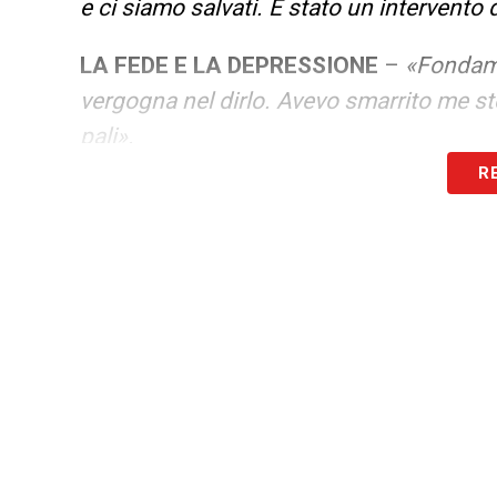
e ci siamo salvati. È stato un intervento
LA FEDE E LA DEPRESSIONE
–
«Fondame
vergogna nel dirlo. Avevo smarrito me st
pali».
R
IL PERIODO A CAGLIARI
–
«Stavo male, 
in campo. Lo dissi al preparatore dei por
società insabbiò tutto, venne detto che e
sostegno. La depressione è una malattia 
LA GUERRA CON CELLINO
–
«Ho subìto
prima squadra ma non venivo mai convoc
colpa di aver detto che mi sarebbe piaciu
senza fine. In tribunale mi presentai con 