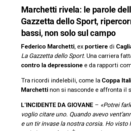
Marchetti rivela: le parole del
Gazzetta dello Sport, ripercorr
bassi, non solo sul campo
Federico Marchetti
, ex
portiere
di
Cagli
La Gazzetta dello Sport
. Una carriera fat
contro la depressione
e da rapporti co
Tra ricordi indelebili, come la
Coppa Ital
Marchetti
non si nasconde e affronta il
L’INCIDENTE DA GIOVANE
–
«Potrei far
voglio citare uno. Quando avevo vent’an
e un tir invase la nostra corsia. Ho visto