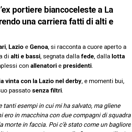
l’ex portiere biancoceleste a La
endo una carriera fatti di alti e
ari
,
Lazio
e
Genoa
, si racconta a cuore aperto a
ta di
alti e bassi
, segnata dalla
fede
, dalla
lotta
mplessi con
allenatori
e
presidenti
.
ia vinta con la Lazio nel derby
, e momenti bui,
 suo passato
senza filtri
.
le tanti esempi in cui mi ha salvato, ma gliene
ni ero in macchina con due compagni di squadra
 la morte in faccia. Poi c’è stato come un bagliore