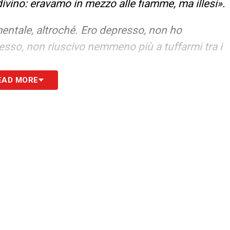
 divino: eravamo in mezzo alle fiamme, ma illesi».
ntale, altroché. Ero depresso, non ho
esso, non riuscivo nemmeno più a tuffarmi tra i
EAD MORE
non ero nello stato mentale adatto per scendere
tieri: “Non me la sento”. Non fu capito. La
ro infortunato. In realtà avevo bisogno di
e va trattata con serietà».
 un mobbing camuffato. Mi allenavo con la
ato. Tornavo dal Mondiale e mi fu addossata la
to giocare la Champions. Da lì iniziò una guerra
un vestito viola per far innervosire Cellino: