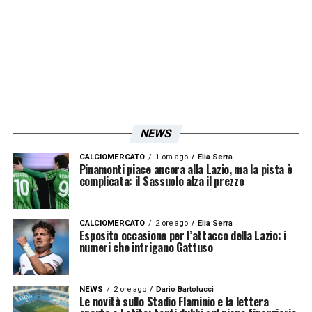
spezzone di gara, potrebbe dare una spinta
psicologica a tutto l’ambiente biancoceleste.
Intanto, lo staff medico della
Lazio
continuerà a monitorare le condizioni del
centrocampista fino alla rifinitura di sabato.
NEWS
Solo allora Sarri deciderà se inserirlo
ufficialmente tra i convocati. Ma una cosa è
CALCIOMERCATO
1 ora ago
Elia Serra
Pinamonti piace ancora alla Lazio, ma la pista è
complicata: il Sassuolo alza il prezzo
certa: il rientro di Matias Vecino si avvicina, e
con lui torna anche un pezzo importante
della vera identità della
Lazio
.
CALCIOMERCATO
2 ore ago
Elia Serra
Esposito occasione per l’attacco della Lazio: i
numeri che intrigano Gattuso
LEGGI ANCHE –
Dove vedere in TV
Atalanta-Lazio
NEWS
2 ore ago
Dario Bartolucci
Le novità sullo Stadio Flaminio e la lettera