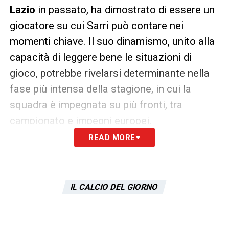
Lazio
in passato, ha dimostrato di essere un
giocatore su cui Sarri può contare nei
momenti chiave. Il suo dinamismo, unito alla
capacità di leggere bene le situazioni di
gioco, potrebbe rivelarsi determinante nella
fase più intensa della stagione, in cui la
squadra è impegnata su più fronti, tra
campionato e impegni europei.
READ MORE
L’obiettivo della
Lazio
, infatti, è rialzare la
testa dopo un inizio di stagione altalenante.
La partita contro l’Atalanta rappresenta uno
IL CALCIO DEL GIORNO
snodo importante per la classifica e per il
morale del gruppo. L’eventuale presenza in
panchina di Vecino, anche solo per uno