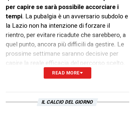
per capire se sarà possibile accorciare i
tempi
. La pubalgia è un avversario subdolo e
la Lazio non ha intenzione di forzare il
rientro, per evitare ricadute che sarebbero, a
quel punto, ancora più difficili da gestire. Le
prossime settimane saranno decisive per
capire la reale efficacia del percorso scelto.
READ MORE
Leggi anche:
Lazio, per Dia è tempo di
dimostrare il suo valore. Nel mezzo anche
un precedente
IL CALCIO DEL GIORNO
LA PLAYLIST DELLE NOSTRE TOP NEWS