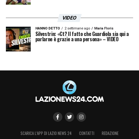
VIDEO
HANNO DETTO
2 settimane ago
Maria Floris
Silvestrin: «Ct? Il fatto che Guardiola sia qui a
parlarne è grazie a una persona» – VIDEO
SCARICA L’APP DI LAZIO NEWS 24
CONTATTI
REDAZIONE