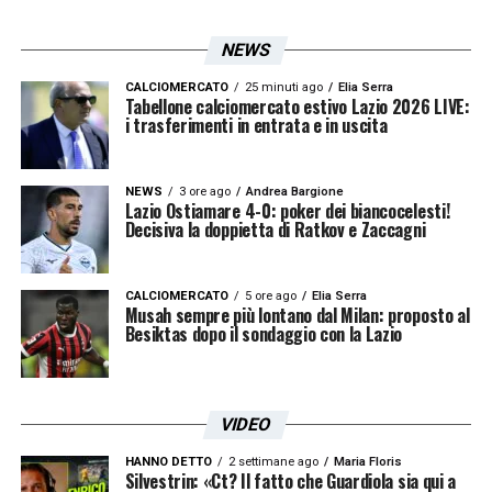
Tra valutazioni tecniche, osservazioni sui
talenti e confronti tattici, il pomeriggio a
NEWS
Formello potrebbe rappresentare l’inizio di
CALCIOMERCATO
25 minuti ago
Elia Serra
Tabellone calciomercato estivo Lazio 2026 LIVE:
una sinergia importante tra club e Nazionale.
i trasferimenti in entrata e in uscita
E chissà che, tra i giovani osservati da
Gattuso, non ci sia già qualche futuro
NEWS
3 ore ago
Andrea Bargione
Lazio Ostiamare 4-0: poker dei biancocelesti!
protagonista in maglia azzurra.
Decisiva la doppietta di Ratkov e Zaccagni
LA PLAYLIST DELLE NOSTRE TOP NEWS
CALCIOMERCATO
5 ore ago
Elia Serra
Musah sempre più lontano dal Milan: proposto al
Besiktas dopo il sondaggio con la Lazio
VIDEO
HANNO DETTO
2 settimane ago
Maria Floris
Silvestrin: «Ct? Il fatto che Guardiola sia qui a