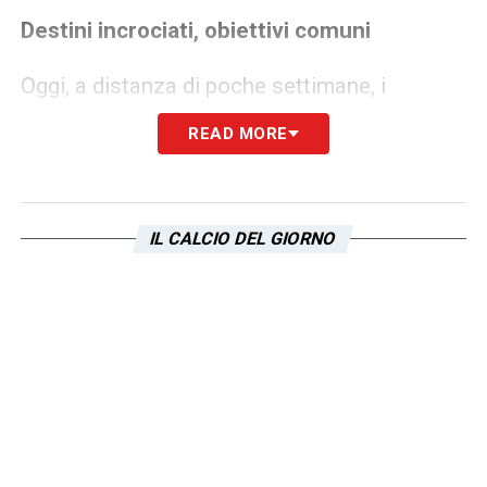
Destini incrociati, obiettivi comuni
Oggi, a distanza di poche settimane, i
percorsi dei due tecnici si sono definiti:
READ MORE
Gattuso ha raccolto l’eredità di Luciano
Spalletti alla guida della Nazionale, mentre
Sarri è tornato a Formello dopo 489 giorni,
IL CALCIO DEL GIORNO
pronto a rilanciare il progetto biancoceleste.
L’incontro di oggi chiude idealmente un
capitolo e ne apre un altro, fatto di
collaborazione e dialogo per il bene del
calcio italiano.
Un nuovo inizio