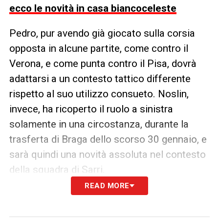
ecco le novità in casa biancoceleste
Pedro, pur avendo già giocato sulla corsia
opposta in alcune partite, come contro il
Verona, e come punta contro il Pisa, dovrà
adattarsi a un contesto tattico differente
rispetto al suo utilizzo consueto. Noslin,
invece, ha ricoperto il ruolo a sinistra
solamente in una circostanza, durante la
trasferta di Braga dello scorso 30 gennaio, e
sarà quindi una novità assoluta nel contesto
della squadra di Sarri.
READ MORE
L’adattamento di entrambi sarà cruciale non
solo per coprire l’assenza di Zaccagni, ma