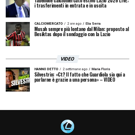
Tabellone calciomercato estivo Lazio 2026 LIVE:
obiettivi europei. In casa
i trasferimenti in entrata e in uscita
Lazio
, quindi, il
2026 inizia con una sfida doppia: gestire le
difficoltà legate alle assenze e sfruttare al
CALCIOMERCATO
2 ore ago
Elia Serra
Musah sempre più lontano dal Milan: proposto al
massimo le opportunità che la rosa offre,
Besiktas dopo il sondaggio con la Lazio
dimostrando che anche chi ha giocato meno
può fare la differenza.
VIDEO
Il match contro la Cremonese sarà il primo
HANNO DETTO
2 settimane ago
Maria Floris
Silvestrin: «Ct? Il fatto che Guardiola sia qui a
test concreto di questo nuovo corso, con
parlarne è grazie a una persona» – VIDEO
Pedro e Noslin pronti a dimostrare che la
Lazio
può contare su tutti i suoi elementi,
anche in situazioni di emergenza.
LA PLAYLIST DELLE NOSTRE TOP NEWS