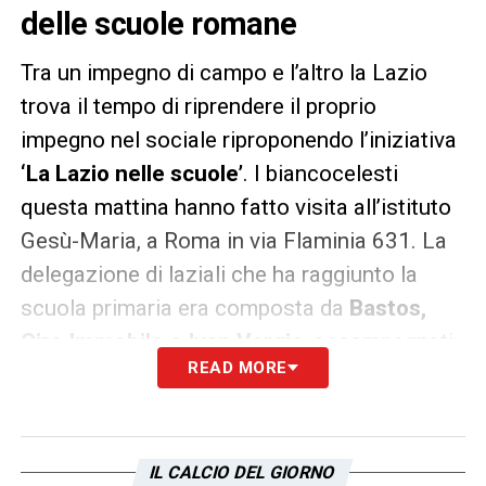
delle scuole romane
Tra un impegno di campo e l’altro la Lazio
trova il tempo di riprendere il proprio
impegno nel sociale riproponendo l’iniziativa
‘La Lazio nelle scuole’
. I biancocelesti
questa mattina hanno fatto visita all’istituto
Gesù-Maria, a Roma in via Flaminia 631. La
delegazione di laziali che ha raggiunto la
scuola primaria era composta da
Bastos,
Ciro Immobile e Ivan Vargic,
accompagnati
READ MORE
dallo storico team manager
Maurizio
Manzini
e dal falconiere
Juan Bernabé.
A
parlare prima delle domande dei piccoli è
IL CALCIO DEL GIORNO
stato
Manzini
:
«
Quando veniamo a trovare i