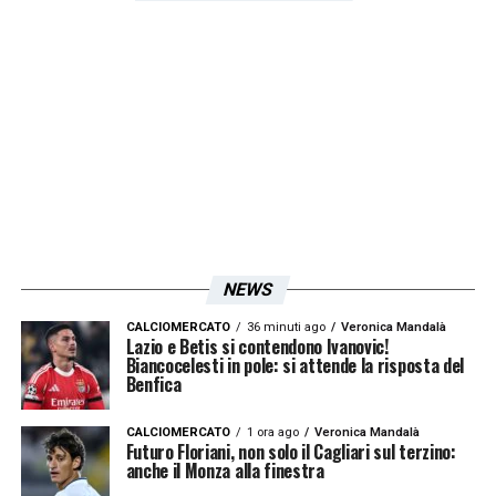
bambini è sempre una grande gioia. Ci
regalate entusiasmo per le partite che
giochiamo la domenica
».
Poi spazio alla
curiosità dei pargoletti con
Immobile
il primo
a rispondere sul rapporto con i romanisti:
«
Tanti giocatori della Roma sono compagni
in Nazionale. Io conosco di più Florenzi e De
Rossi, con loro parlo di più. E’ bello che ci
NEWS
siano due squadre e si possa giocare il
derby con uno spettacolo allo stadio. Poi
CALCIOMERCATO
36 minuti ago
Veronica Mandalà
Lazio e Betis si contendono Ivanovic!
Biancocelesti in pole: si attende la risposta del
non si deve trascendere nella
Benfica
maleducazione. È una partita bellissima da
giocare
». Argomento successivo il sacrificio
CALCIOMERCATO
1 ora ago
Veronica Mandalà
Futuro Floriani, non solo il Cagliari sul terzino:
per raggiungere un traguardo importante:
anche il Monza alla finestra