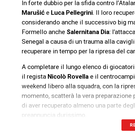
In forte dubbio per la sfida contro l’Atal
Marušić
e
Luca Pellegrini
. Il loro recup
considerando anche il successivo big ma
Formello anche
Salernitana Dia
: l’attac
Senegal a causa di un trauma alla cavigl
recuperare in tempo per la ripresa del c
A completare il lungo elenco di giocatori
il regista
Nicolò Rovella
e il centrocamp
weekend libero alla squadra, con la ripr
momento, scatterà la vera preparazione pe
di aver recuperato almeno una parte degli 
preannuncia durissimo.
R
LA PLAYLIST DELLE NOSTRE TOP NEW