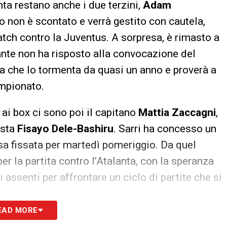
anta restano anche i due terzini,
Adam
ero non è scontato e verrà gestito con cautela,
tch contro la Juventus. A sorpresa, è rimasto a
cante non ha risposto alla convocazione del
ia che lo tormenta da quasi un anno e proverà a
ampionato.
 ai box ci sono poi il capitano
Mattia Zaccagni
,
ista
Fisayo Dele-Bashiru
. Sarri ha concesso un
esa fissata per martedì pomeriggio. Da quel
r la partita contro l’Atalanta, con la speranza
assenti per affrontare un ciclo di partite che si
EAD MORE
S