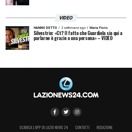
VIDEO
HANNO DETTO
2 settimane ago
Maria Floris
Silvestrin: «Ct? Il fatto che Guardiola sia qui a
parlarne è grazie a una persona» – VIDEO
SCARICA L’APP DI LAZIO NEWS 24
CONTATTI
REDAZIONE