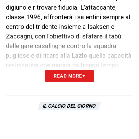
digiuno e ritrovare fiducia. L’attaccante,
classe 1996, affronterà i salentini sempre al
centro del tridente insieme a Isaksen e
Zaccagni, con l’obiettivo di sfatare il tabù
delle gare casalinghe contro la squadra
pugliese e di ridare alla
Lazio
quella capacità
realizzativa che manca da troppo tempo.
READ MORE
La crisi offensiva della
Lazio
dura ormai da
84 giorni, ma la gara contro il Lecce potrebbe
rappresentare il momento giusto per invertire
IL CALCIO DEL GIORNO
la tendenza e rilanciare il reparto avanzato,
con Dia pronto a guidare la riscossa della
squadra biancoceleste.