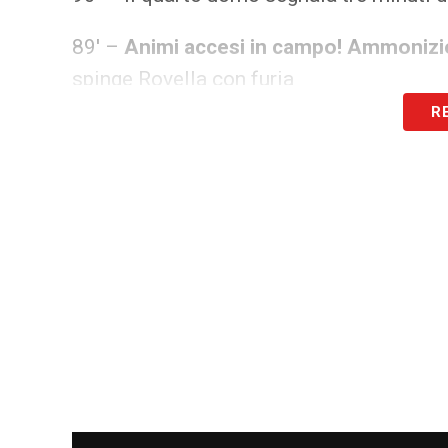
89′ –
Animi accesi in campo! Ammonizio
spinge Rovella con furia
R
84′ –
Altri cambi, è il turno dei padroni 
80′ –
Doppi cambi per i ragazzi di Fàbr
Rodriguez, dentro Kuhn
79′ – A terra Sergi Roberto alquanto dol
74′ –
Ammonizione in casa lariana
: Pos
73′ –
Altri cambi in corso
: Vojvoda rilev
72′ –
Bravissimo Provedel che evita lo 