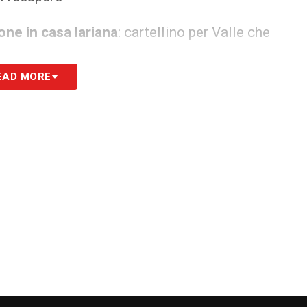
ne in casa lariana
: cartellino per Valle che
EAD MORE
di casa
: Dele-Bashiru rileva il neo arrivato Taylor
egas
: esce Nico Paz, entra Douvikas. Fuori anche
orante, gioco fermo
ch si becca il giallo per un fallo su Zaccagni
a Baturina
0-4
. Su una ripresa targata “Nico Paz”, i lariani si