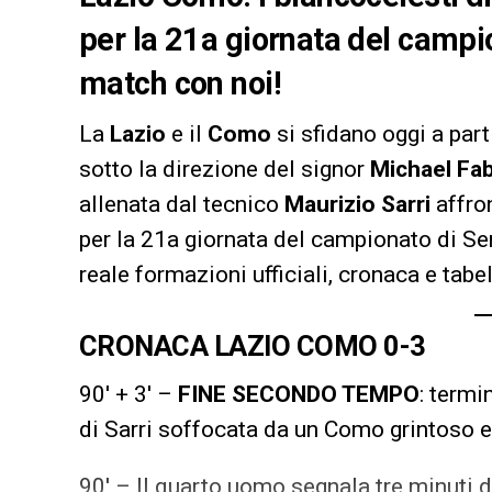
per la 21a giornata del campi
match con noi!
La
Lazio
e il
Como
si sfidano oggi a part
sotto la direzione del signor
Michael Fa
allenata dal tecnico
Maurizio Sarri
affro
per la 21a giornata del campionato di S
reale formazioni ufficiali, cronaca e tabe
CRONACA LAZIO COMO 0-3
90′ + 3′ –
FINE SECONDO TEMPO
: termi
di Sarri soffocata da un Como grintoso 
90′ – Il quarto uomo segnala tre minuti 