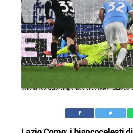
As Roma 19/01/2026 - campionato di calcio serie A / Lazio-Como
Lazio Como: i biancocelesti d