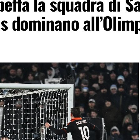
effa la squadra di Sar
as dominano all’Olim