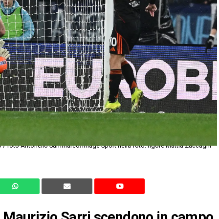
 / foto Antonello Sammarco/Image Sport nella foto: rigore Mattia Zaccagni
i Maurizio Sarri scendono in campo