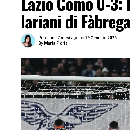
Lazio Como 0-3: b
lariani di Fàbreg
Published
7 mesi ago
on
19 Gennaio 2026
By
Maria Floris