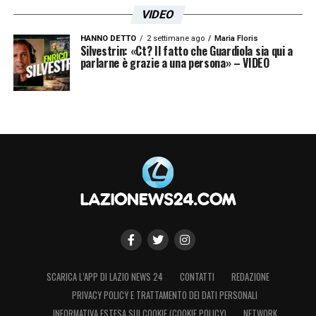
VIDEO
HANNO DETTO
2 settimane ago
Maria Floris
Silvestrin: «Ct? Il fatto che Guardiola sia qui a
parlarne è grazie a una persona» – VIDEO
SCARICA L’APP DI LAZIO NEWS 24
CONTATTI
REDAZIONE
PRIVACY POLICY E TRATTAMENTO DEI DATI PERSONALI
INFORMATIVA ESTESA SUI COOKIE (COOKIE POLICY)
NETWORK