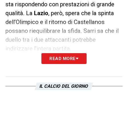
sta rispondendo con prestazioni di grande
qualità. La
Lazio
, però, spera che la spinta
dell’Olimpico e il ritorno di Castellanos
possano riequilibrare la sfida. Sarri sa che il
duello tra i due attaccanti potrebbe
indirizzare l’intera partita.
READ MORE
In un match che vale molto per entrambe,
sarà proprio questo confronto – Argentina
contro Portogallo – a infiammare l’Olimpico
IL CALCIO DEL GIORNO
e a determinare le sorti della
Lazio
.
LEGGI LE ULTIMISSIME SULLA LAZIO
LA PLAYLIST DELLE NOSTRE TOP NEWS