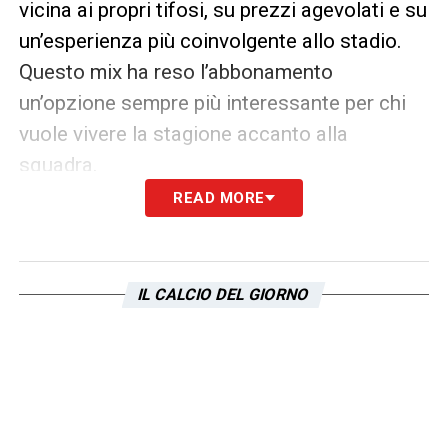
vicina ai propri tifosi, su prezzi agevolati e su
un’esperienza più coinvolgente allo stadio.
Questo mix ha reso l’abbonamento
un’opzione sempre più interessante per chi
vuole vivere la stagione accanto alla
squadra.
READ MORE
Superare quota 27.500 rappresenta un
passo importante anche in chiave futura:
significa costruire un ambiente caldo e
IL CALCIO DEL GIORNO
partecipato allo stadio, capace di spingere la
Lazio nelle sfide più difficili. La società, dal
canto suo, si aspetta di avvicinarsi sempre
più alla soglia dei 30.000 abbonamenti, un
obiettivo ambizioso ma non impossibile