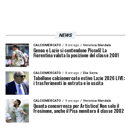
considerando il trend attuale.
In conclusione, l’entusiasmo che circonda la
Lazio
in vista della nuova stagione è
NEWS
palpabile. Con oltre 27.500 abbonati già
sicuri del loro posto sugli spalti, il popolo
CALCIOMERCATO
8 ore ago
Veronica Mandalà
Genoa e Lazio si contendono Piccoli! La
Fiorentina valuta la posizione del classe 2001
biancoceleste è pronto a far sentire la
propria voce, settimana dopo settimana,
sostenendo una squadra che vuole tornare
CALCIOMERCATO
8 ore ago
Elia Serra
Tabellone calciomercato estivo Lazio 2026 LIVE:
protagonista.
i trasferimenti in entrata e in uscita
LA PLAYLIST DELLE NOSTRE TOP NEWS
CALCIOMERCATO
9 ore ago
Veronica Mandalà
Quanta concorrenza per Artistico! Non solo il
Frosinone, anche il Pisa monitora il classe 2002