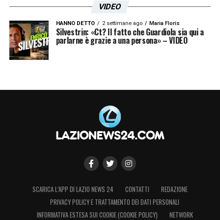
VIDEO
HANNO DETTO
2 settimane ago
Maria Floris
Silvestrin: «Ct? Il fatto che Guardiola sia qui a
parlarne è grazie a una persona» – VIDEO
SCARICA L’APP DI LAZIO NEWS 24
CONTATTI
REDAZIONE
PRIVACY POLICY E TRATTAMENTO DEI DATI PERSONALI
INFORMATIVA ESTESA SUI COOKIE (COOKIE POLICY)
NETWORK