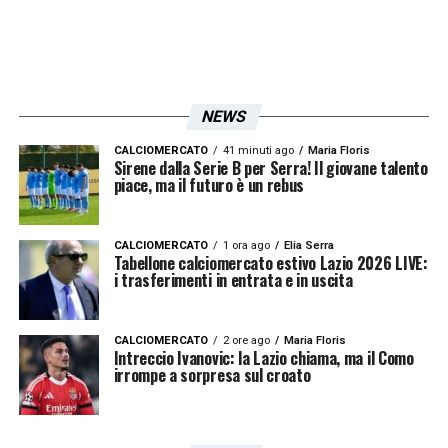
un’atleta, e di una persona in generale, serve
tutto».
CADUTE E RINASCITE
–
«Esatto».
NEWS
PARTITA CON L’INGHILTERRA
–
«Una
CALCIOMERCATO
41 minuti ago
Maria Floris
partita bella. Sappiamo che da anni è una
Sirene dalla Serie B per Serra! Il giovane talento
piace, ma il futuro è un rebus
delle squadre più forti del mondo, hanno la
caparbietà che serve per recuperare gare
CALCIOMERCATO
1 ora ago
Elia Serra
che sembrano chiuse, come si è visto contro
Tabellone calciomercato estivo Lazio 2026 LIVE:
i trasferimenti in entrata e in uscita
la Svezia, hanno grandi individualità e tanta
autostima. Saremo rispettose, ma credo che
CALCIOMERCATO
2 ore ago
Maria Floris
neppure le inglesi preparino questa gara a
Intreccio Ivanovic: la Lazio chiama, ma il Como
irrompe a sorpresa sul croato
cuor leggero».
AVVERSARIE PERICOLOSE
–
«No. Ciascuna