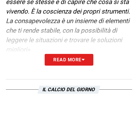
essere se stesse e di capire che cosa si sta
vivendo. È la coscienza dei propri strumenti.
La consapevolezza è un insieme di elementi
che ti rende stabile, con la possibilità di
leggere le situazioni e trovare le soluzioni
migliori».
READ MORE
CRESCITA
–
«Non credo che ci mancasse,
ma è qualcosa che si crea nel tempo, ci si
lavora su per comporre il puzzle. Ecco, la
IL CALCIO DEL GIORNO
consapevolezza è aver già vissuto certe
situazioni e saperle riconoscere».
LEZIONI DAL PASSATO
–
«Hanno
certamente contribuito: nel percorso di