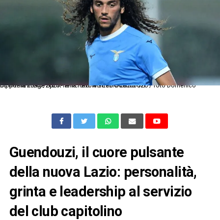
Dc Roma 20/07/2025 - amichevole / Lazio-Lazio U20 / foto Domenico Cippitelli/Image Sport nella foto: Matteo Guendouzi
Guendouzi, il cuore pulsante
della nuova Lazio: personalità,
grinta e leadership al servizio
del club capitolino