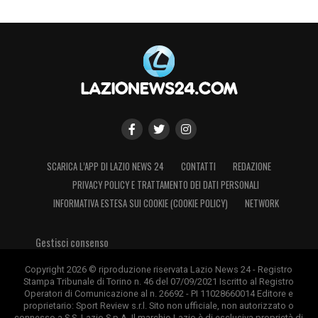
SCARICA L’APP DI LAZIO NEWS 24
CONTATTI
REDAZIONE
PRIVACY POLICY E TRATTAMENTO DEI DATI PERSONALI
INFORMATIVA ESTESA SUI COOKIE (COOKIE POLICY)
NETWORK
Gestisci consenso
Copyright 2026 © riproduzione riservata Lazio News 24 - Registro
Stampa Tribunale di Torino n. 46 del 07/09/2021 Iscritto al Registro
Operatori di Comunicazione al n. 26692 - PI 11028660014 Editore e
proprietario: Sport Review s.r.l. Sito non ufficiale, non autorizzato o
connesso a S.S. Lazio S.p.A. Il marchio Lazio è di esclusiva proprietà di