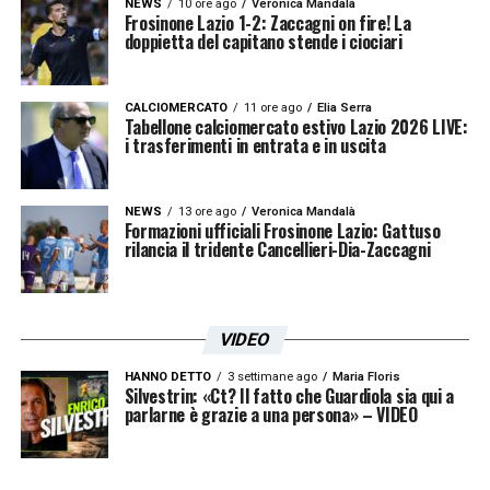
NEWS
10 ore ago
Veronica Mandalà
Frosinone Lazio 1-2: Zaccagni on fire! La
doppietta del capitano stende i ciociari
CALCIOMERCATO
11 ore ago
Elia Serra
Tabellone calciomercato estivo Lazio 2026 LIVE:
i trasferimenti in entrata e in uscita
NEWS
13 ore ago
Veronica Mandalà
Formazioni ufficiali Frosinone Lazio: Gattuso
rilancia il tridente Cancellieri-Dia-Zaccagni
VIDEO
HANNO DETTO
3 settimane ago
Maria Floris
Silvestrin: «Ct? Il fatto che Guardiola sia qui a
parlarne è grazie a una persona» – VIDEO