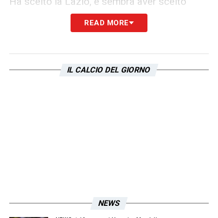
Ha scelto la Lazio, e sembra aver scelto
anche di diventarne l’anima. La stagione è
READ MORE
appena iniziata, ma il suo ruolo da leader è
già scolpito sul campo.
IL CALCIO DEL GIORNO
LA PLAYLIST DELLE NOSTRE TOP NEWS
NEWS