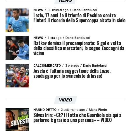
NEWS
dentro e fuori dal campo.
NEWS
35 minuti ago
Dario Bartolucci
Lazio, 17 anni fa il trionfo di Pechino contro
l’Inter! Il ricordo della Supercoppa alzata in cielo
LA PLAYLIST DELLE NOSTRE TOP NEWS
NEWS
1 ora ago
Dario Bartolucci
Ratkov domina il precampionato: 6 gol e vetta
della classifica marcatori, lo segue Zaccagni da
vicino
CALCIOMERCATO
3 ore ago
Dario Bartolucci
Joselu è l’ultima suggestione della Lazio,
sondaggio per lo svincolato di lusso!
VIDEO
HANNO DETTO
2 settimane ago
Maria Floris
Silvestrin: «Ct? Il fatto che Guardiola sia qui a
parlarne è grazie a una persona» – VIDEO