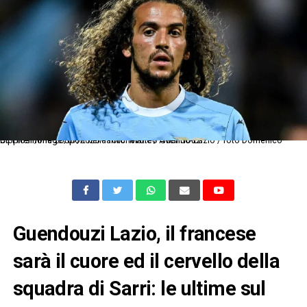
Dc Frosinone 26/07/2025 - amichevole / Avellino-Lazio / foto Domenico Cippitelli/Image Sport nella foto: Matteo Guendouzi
Guendouzi Lazio, il francese
sarà il cuore ed il cervello della
squadra di Sarri: le ultime sul