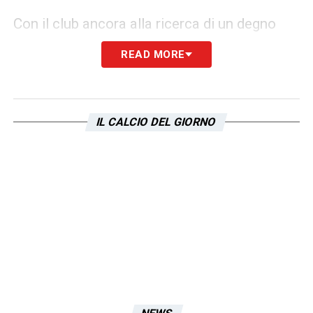
Con il club ancora alla ricerca di un degno
sostituto di
Luis Alberto
e con la
READ MORE
consapevolezza che un profilo come quello
di
Milinković-Savić
è difficilmente reperibile,
Guendouzi rappresenta uno dei pochi colpi di
IL CALCIO DEL GIORNO
caratura internazionale rimasti in rosa. Il suo
futuro, corteggiato anche da club esteri,
passerà molto dai risultati stagionali: un
ritorno in Europa e un progetto di rilancio
credibile con
Sarri
potrebbero essere le
chiavi per trattenerlo a lungo nella Capitale.
Per ora, Guendouzi resta il motore
instancabile della
Lazio
, pronto a guidarla