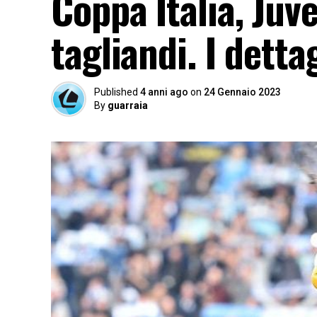
Coppa Italia, Juve
tagliandi. I dettag
Published
4 anni ago
on
24 Gennaio 2023
By
guarraia