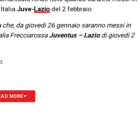
 Italia
Juve-
Lazio
del 2 febbraio
 che, da giovedi 26 gennaio saranno messi in
talia Frecciarossa
Juventus – Lazio
di giovedi 2
a:
EAD MORE
 secondo anello
per un totale di 2.099 posti
;
 – INTERO € 23,00 + commissioni web
 € 21,00 + commissioni web;