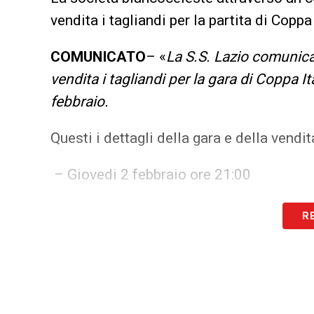
vendita i tagliandi per la partita di Coppa
COMUNICATO
– «
La S.S. Lazio comunica
vendita i tagliandi per la gara di Coppa I
febbraio.
Questi i dettagli della gara e della vendit
– Giovedi 2 febbraio ore 21:00
R
– ALLIANZ STADIUM di Torino
Capienza di 1.016 nel primo anello e 1.083 al
– prezzo del tagliando al 1° anello Sett. 110
– prezzo del 2° anello sett. 211-212- INTERO