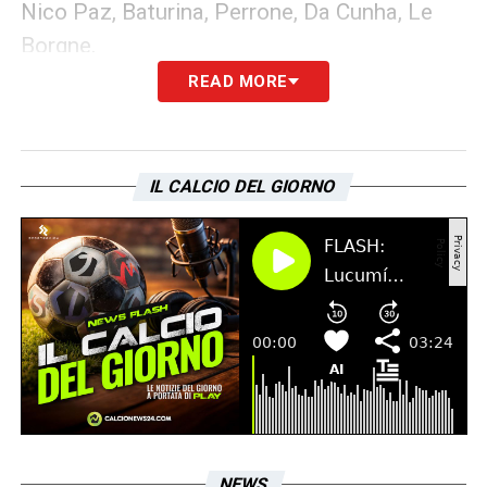
Nico Paz, Baturina, Perrone, Da Cunha, Le
Borgne.
READ MORE
ATTACCANTE
: Douvikas, Jesus Rodriguez,
Kuhn, Cerri.
IL CALCIO DEL GIORNO
LEGGI ANCHE:
Calciomercato Lazio, il
futuro di Fabbian oscilla tra i biancocelesti,
Fiorentina e Bournemouth interessate
LA PLAYLIST DELLE NOSTRE TOP NEWS
NEWS