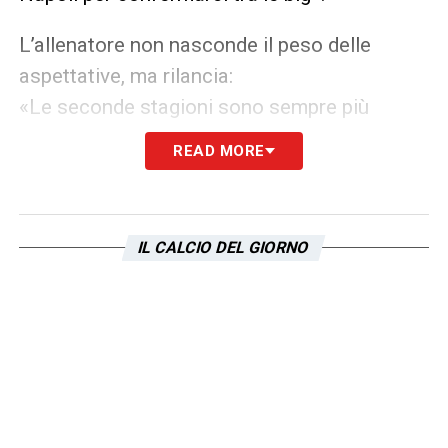
L’allenatore non nasconde il peso delle
aspettative, ma rilancia:
«Le seconde stagioni sono sempre più
complicate. Le rivali ci studiano, si
READ MORE
rafforzano. Ma per noi è uno stimolo.
Guardiamo ogni partita come un’occasione
per crescere. L’importante è non perdere mai
IL CALCIO DEL GIORNO
l’umiltà e la fame».
Tra sogni europei e rivalità interne, la
stagione 2025/26 si apre sotto il segno di
Antonio Conte. E tra le avversarie da battere,
anche
le rivali Lazio
, sempre più presenti nei
piani alti del calcio italiano.