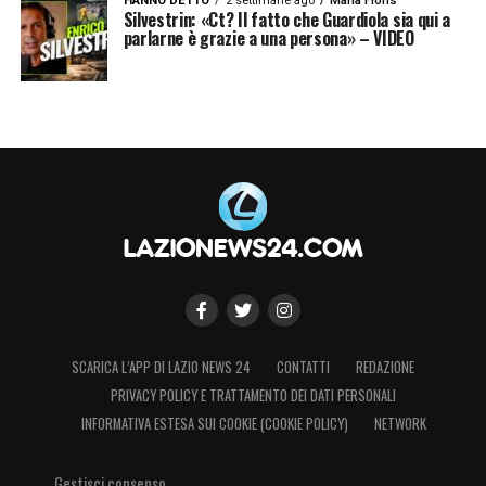
HANNO DETTO
2 settimane ago
Maria Floris
Silvestrin: «Ct? Il fatto che Guardiola sia qui a
parlarne è grazie a una persona» – VIDEO
SCARICA L’APP DI LAZIO NEWS 24
CONTATTI
REDAZIONE
PRIVACY POLICY E TRATTAMENTO DEI DATI PERSONALI
INFORMATIVA ESTESA SUI COOKIE (COOKIE POLICY)
NETWORK
Gestisci consenso