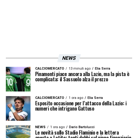
NEWS
CALCIOMERCATO
13 minuti ago
Elia Serra
Pinamonti piace ancora alla Lazio, ma la pista è
complicata: il Sassuolo alza il prezzo
CALCIOMERCATO
1 ora ago
Elia Serra
Esposito occasione per l’attacco della Lazio: i
numeri che intrigano Gattuso
NEWS
1 ora ago
Dario Bartolucci
Le novità sullo Stadio Flaminio e la lettera
aperta a Lotito: tanti dubbi sul piano finanziario