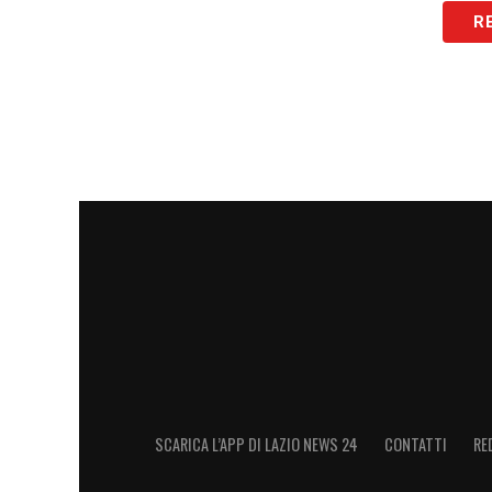
R
Se l’operazione dovesse concretizzarsi,
Sarri nella seconda parte della stagione,
tattiche e aumentando la competitività d
Lazio si preannuncia quindi movimentat
per assicurare alla squadra gli elementi n
LA PLAYLIST DELLE NOSTRE TOP NEW
SCARICA L’APP DI LAZIO NEWS 24
CONTATTI
RE