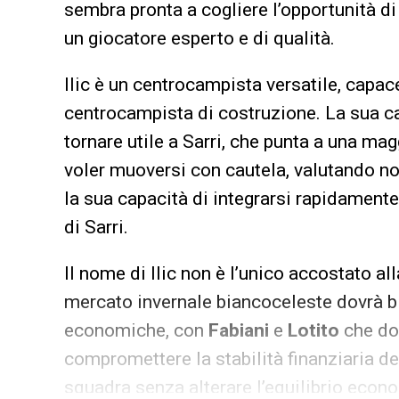
sembra pronta a cogliere l’opportunità di
un giocatore esperto e di qualità.
Ilic è un centrocampista versatile, cap
centrocampista di costruzione. La sua cap
tornare utile a Sarri, che punta a una ma
voler muoversi con cautela, valutando no
la sua capacità di integrarsi rapidamente
di Sarri.
Il nome di Ilic non è l’unico accostato al
mercato invernale biancoceleste dovrà bi
economiche, con
Fabiani
e
Lotito
che dov
compromettere la stabilità finanziaria del
squadra senza alterare l’equilibrio econom