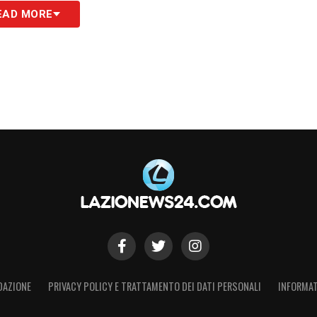
EAD MORE
Ilic
potrebbe essere un rinforzo importante per
 offrendogli maggiore libertà nelle scelte
el centrocampo. Il mercato di gennaio della
o, con
Fabiani
pronto a muoversi con tempismo
ecessari a raggiungere gli obiettivi stagionali.
S
DAZIONE
PRIVACY POLICY E TRATTAMENTO DEI DATI PERSONALI
INFORMAT