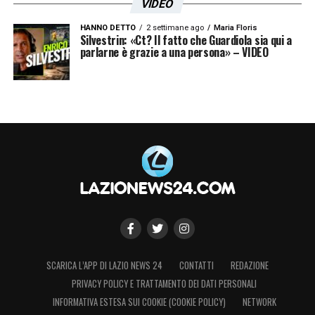
VIDEO
HANNO DETTO
2 settimane ago
Maria Floris
Silvestrin: «Ct? Il fatto che Guardiola sia qui a
parlarne è grazie a una persona» – VIDEO
SCARICA L’APP DI LAZIO NEWS 24
CONTATTI
REDAZIONE
PRIVACY POLICY E TRATTAMENTO DEI DATI PERSONALI
INFORMATIVA ESTESA SUI COOKIE (COOKIE POLICY)
NETWORK