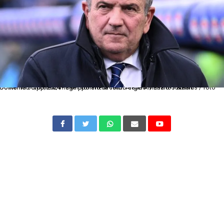
Dc Roma 30/03/2024 - campionato di calcio serie A / Lazio-Juventus / foto Domenico Cippitelli/Image Sport nella foto: Angelo Mariano Fabiani