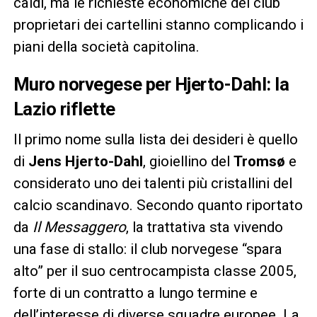
caldi, ma le richieste economiche dei club
proprietari dei cartellini stanno complicando i
piani della società capitolina.
Muro norvegese per Hjerto-Dahl: la
Lazio riflette
Il primo nome sulla lista dei desideri è quello
di
Jens Hjerto-Dahl
, gioiellino del
Tromsø
e
considerato uno dei talenti più cristallini del
calcio scandinavo. Secondo quanto riportato
da
Il Messaggero
, la trattativa sta vivendo
una fase di stallo: il club norvegese “spara
alto” per il suo centrocampista classe 2005,
forte di un contratto a lungo termine e
dell’interesse di diverse squadre europee. La