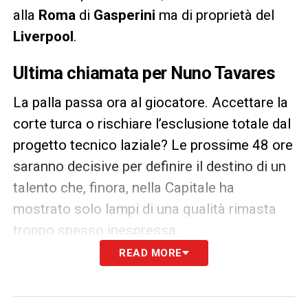
alla
Roma
di
Gasperini
ma di proprietà del
Liverpool
.
Ultima chiamata per Nuno Tavares
La palla passa ora al giocatore. Accettare la
corte turca o rischiare l’esclusione totale dal
progetto tecnico laziale? Le prossime 48 ore
saranno decisive per definire il destino di un
talento che, finora, nella Capitale ha
mostrato solo lampi di una qualità rimasta
troppo spesso inespressa.
READ MORE
LEGGI ANCHE:
Romagnoli Al Sadd, il
difensore ha fatto saltare la trattativa! Il
retroscena