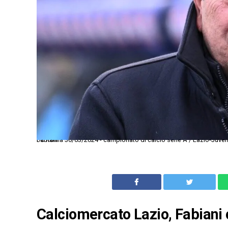
Dc Roma 30/03/2024 - campionato di calcio serie A / Lazio-Juventus / foto Domenico Cippitelli/Image Sport nella foto: Angelo Mariano Fabiani
Calciomercato Lazio, Fabiani 