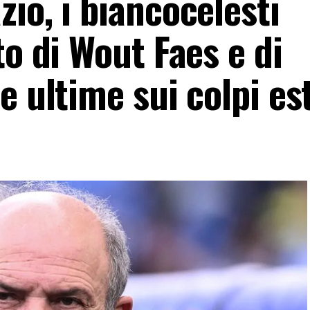
io, i biancocelesti
to di Wout Faes e di
e ultime sui colpi est