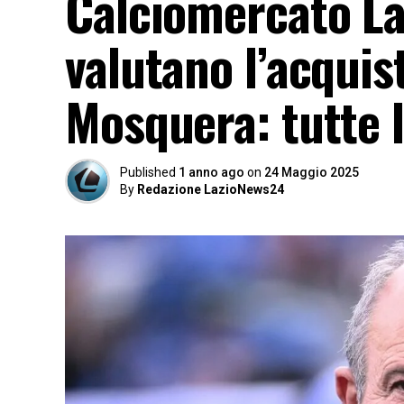
Calciomercato Laz
valutano l’acquis
Mosquera: tutte l
Published
1 anno ago
on
24 Maggio 2025
By
Redazione LazioNews24