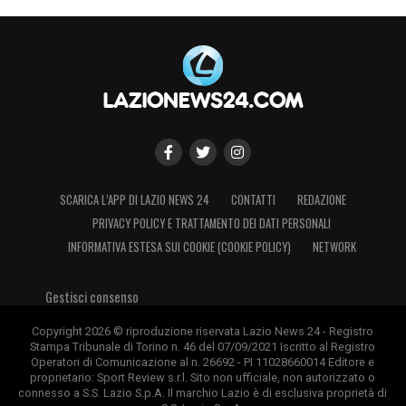
SCARICA L’APP DI LAZIO NEWS 24
CONTATTI
REDAZIONE
PRIVACY POLICY E TRATTAMENTO DEI DATI PERSONALI
INFORMATIVA ESTESA SUI COOKIE (COOKIE POLICY)
NETWORK
Gestisci consenso
Copyright 2026 © riproduzione riservata Lazio News 24 - Registro
Stampa Tribunale di Torino n. 46 del 07/09/2021 Iscritto al Registro
Operatori di Comunicazione al n. 26692 - PI 11028660014 Editore e
proprietario: Sport Review s.r.l. Sito non ufficiale, non autorizzato o
connesso a S.S. Lazio S.p.A. Il marchio Lazio è di esclusiva proprietà di