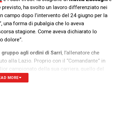
 previsto, ha svolto un lavoro differenziato nei
no in campo dopo l’intervento del 24 giugno per la
, una forma di pubalgia che lo aveva
 scorsa stagione. Come aveva dichiarato lo
o dolore”.
n gruppo agli ordini di Sarri
, l’allenatore che
uto alla Lazio. Proprio con il “Comandante” in
glior campionato della sua carriera, quello del
 con
10 gol
– il suo record in Serie A – e 6 assist
EAD MORE
no 9). Con il ritorno di Sarri, Zaccagni vuole
ndo la flessione – dovuta principalmente
usa comunque con 10 reti (8 in A) e 8 assist (6).
nno prossimo si giocheranno i Mondiali e lui ha