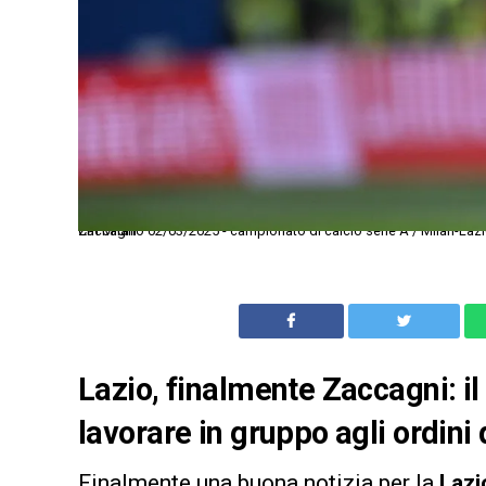
Cm Milano 02/03/2025 - campionato di calcio serie A / Milan-Lazio / foto Cristiano Mazzi/Image Sport nella foto: esultanza gol Mattia Zaccagni
Lazio, finalmente Zaccagni: il
lavorare in gruppo agli ordini
Finalmente una buona notizia per la
Lazi