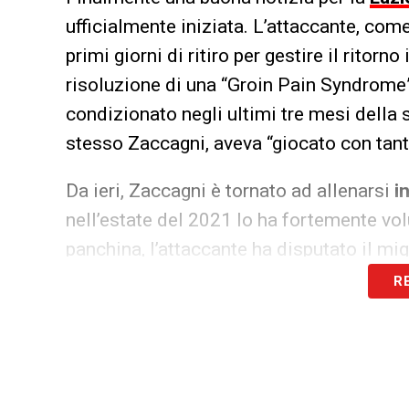
ufficialmente iniziata. L’attaccante, come
primi giorni di ritiro per gestire il ritor
risoluzione di una “Groin Pain Syndrome”
condizionato negli ultimi tre mesi della
stesso Zaccagni, aveva “giocato con tant
Da ieri, Zaccagni è tornato ad allenarsi
i
nell’estate del 2021 lo ha fortemente vol
panchina, l’attaccante ha disputato il mi
secondo posto (2022-2023), chiudendo
R
(Coppe comprese, i passaggi vincenti furo
tornare a esprimersi a quei livelli, evita
all’infortunio – dell’ultima stagione, chi
C’è grande motivazione, tanto più che l’a