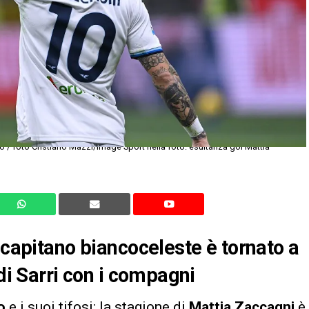
 capitano biancoceleste è tornato a
 di Sarri con i compagni
o
e i suoi tifosi: la stagione di
Mattia Zaccagni
è