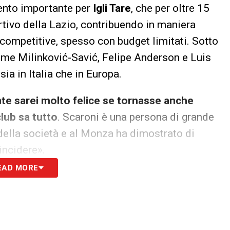
ento importante per
Igli Tare
, che per oltre 15
ortivo della Lazio, contribuendo in maniera
 competitive, spesso con budget limitati. Sotto
come Milinković-Savić, Felipe Anderson e Luis
sia in Italia che in Europa.
e sarei molto felice se tornasse anche
club sa tutto
. Scaroni è una persona di grande
a della società e al Monza ha dimostrato di
incidere».
EAD MORE
 accostato a nuovi progetti dirigenziali, sia in
 dalla Lazio, avvenuta lo scorso anno, l’ex DS è
à, e il suo profilo continua ad essere apprezzato
di scovare talenti e la gestione oculata delle