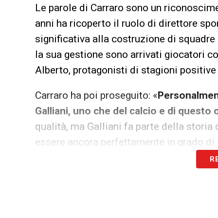
Le parole di Carraro sono un riconoscim
anni ha ricoperto il ruolo di direttore sp
significativa alla costruzione di squadre
la sua gestione sono arrivati giocatori 
Alberto, protagonisti di stagioni positive 
Carraro ha poi proseguito: «
Personalment
Galliani, uno che del calcio e di questo 
qualità, ma Galliani fa parte della stori
essere ancora perfettamente in grado di 
R
Tornando a Tare, il suo nome viene spesso
Italia che all’estero. Dopo la separazione
rimasto in attesa della giusta opportunit
per le competenze acquisite, la capacità 