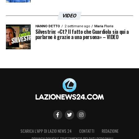
e un gruppo motivato, le biancocelesti
VIDEO
puntano a confermarsi protagoniste anche
contro una delle big del calcio femminile
HANNO DETTO
2 settimane ago
Maria Floris
Silvestrin: «Ct? Il fatto che Guardiola sia qui a
italiano.
parlarne è grazie a una persona» – VIDEO
LA PLAYLIST DELLE NOSTRE TOP NEWS
SCARICA L’APP DI LAZIO NEWS 24
CONTATTI
REDAZIONE