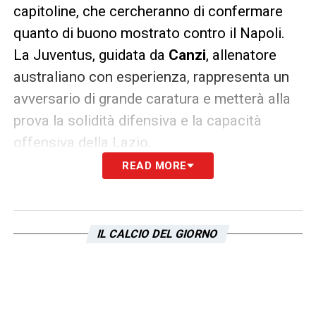
capitoline, che cercheranno di confermare
quanto di buono mostrato contro il Napoli.
La Juventus, guidata da
Canzi
, allenatore
australiano con esperienza, rappresenta un
avversario di grande caratura e metterà alla
prova la solidità difensiva e la capacità
offensiva della Lazio.
READ MORE
Dove vedere la partita in diretta
Il match sarà trasmesso
in diretta live e on
demand
su
Vivo Azzurro TV
IL CALCIO DEL GIORNO
, la piattaforma
OTT ufficiale della Federazione Italiana
Giuoco Calcio. Il servizio è disponibile su
App Store
,
Google Play
, Smart TV e sul sito