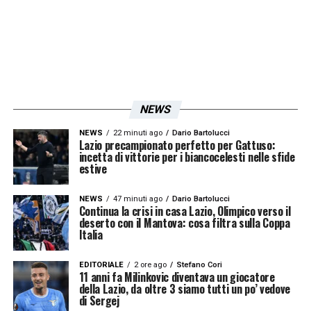
vivoazzurrotv.it, dove è sufficiente registrarsi
gratuitamente per accedere ai contenuti.
Obiettivo: continuità e crescita
Per la Lazio, la Serie A Women’s Cup
NEWS
rappresenta non solo un’opportunità di
NEWS
22 minuti ago
Dario Bartolucci
conquistare un trofeo, ma anche un banco di
Lazio precampionato perfetto per Gattuso:
incetta di vittorie per i biancocelesti nelle sfide
prova per misurare la propria crescita in vista
estive
della stagione di campionato. La vittoria
NEWS
47 minuti ago
Dario Bartolucci
all’esordio ha dato fiducia all’ambiente, ma la
Continua la crisi in casa Lazio, Olimpico verso il
deserto con il Mantova: cosa filtra sulla Coppa
sfida contro la Juventus sarà un passaggio
Italia
cruciale per capire le reali ambizioni della
EDITORIALE
2 ore ago
Stefano Cori
squadra.
11 anni fa Milinkovic diventava un giocatore
della Lazio, da oltre 3 siamo tutti un po’ vedove
di Sergej
Con Karczewska e Visentin in grande forma