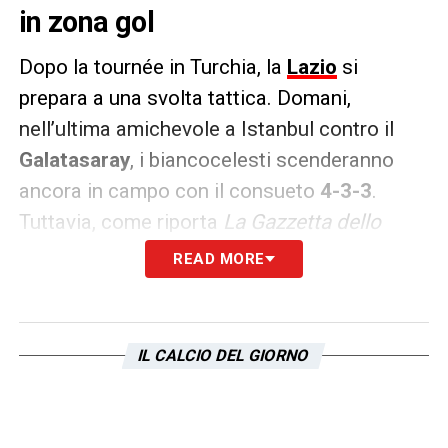
in zona gol
Dopo la tournée in Turchia, la
Lazio
si
prepara a una svolta tattica. Domani,
nell’ultima amichevole a Istanbul contro il
Galatasaray
, i biancocelesti scenderanno
ancora in campo con il consueto
4-3-3
.
Tuttavia, come riporta
La Gazzetta dello
Sport
, dal successivo test in Inghilterra
READ MORE
contro il Burnley, è molto probabile che
Maurizio Sarri abbandoni il suo marchio di
fabbrica degli ultimi dieci anni per passare al
IL CALCIO DEL GIORNO
4-3-1-2
.
Questa “rivoluzione” è ritenuta necessaria