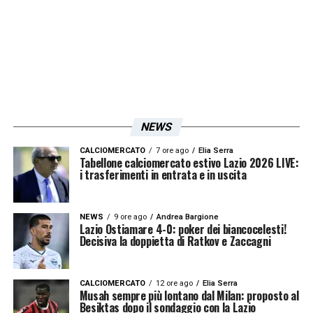
per risolvere quello che si sta profilando
come il grande problema della Lazio: il
mal di
gol
. Le avvisaglie si erano già avute nelle
amichevoli con la Primavera e l’Avellino, e la
sconfitta contro il Fenerbahçe ha fornito
un’ulteriore e preoccupante conferma: la
NEWS
squadra fa una fatica tremenda a rendersi
CALCIOMERCATO
7 ore ago
Elia Serra
pericolosa in area avversaria. Le attenuanti
Tabellone calciomercato estivo Lazio 2026 LIVE:
i trasferimenti in entrata e in uscita
non mancano, come la condizione atletica
ancora approssimativa e l’impegno di Sarri
NEWS
9 ore ago
Andrea Bargione
nel restituire alla squadra la solidità
Lazio Ostiamare 4-0: poker dei biancocelesti!
Decisiva la doppietta di Ratkov e Zaccagni
difensiva persa nell’ultima stagione. Ma è un
dato di fatto che la fase offensiva sia
CALCIOMERCATO
12 ore ago
Elia Serra
preoccupante. Il problema sembra
Musah sempre più lontano dal Milan: proposto al
Besiktas dopo il sondaggio con la Lazio
strutturale, ed è per questo che il