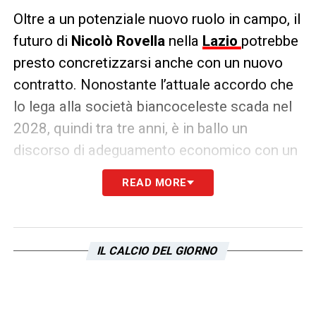
Oltre a un potenziale nuovo ruolo in campo, il
futuro di
Nicolò Rovella
nella
Lazio
potrebbe
presto concretizzarsi anche con un nuovo
contratto. Nonostante l’attuale accordo che
lo lega alla società biancoceleste scada nel
2028, quindi tra tre anni, è in ballo un
discorso di adeguamento economico con un
prolungamento fino al 2030. La società ha
READ MORE
imbastito questa trattativa con l’entourage
del giocatore già nei mesi scorsi.
L’ingaggio di Rovella, secondo La Gazzetta
IL CALCIO DEL GIORNO
dello Sport, dovrebbe passare dagli attuali
1,8 milioni a stagione a 2,5 milioni annui,