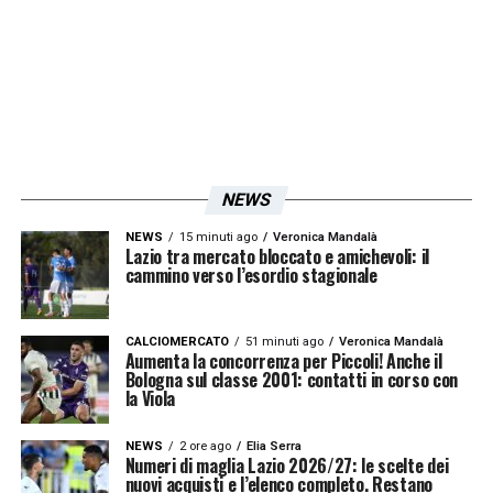
riconoscendo così la sua crescita e
importanza per il progetto. In questo
momento, la Lazio, a causa dello stop della
Covisoc, si trova impossibilitata non solo a
fare acquisti, ma anche a depositare nuovi
accordi con i giocatori già in organico.
NEWS
Tuttavia, la dirigenza è fiduciosa che la
situazione si sbloccherà nei prossimi mesi.
NEWS
15 minuti ago
Veronica Mandalà
Lazio tra mercato bloccato e amichevoli: il
La trattativa con Rovella è, infatti, ripartita
cammino verso l’esordio stagionale
con vigore negli ultimi giorni, con l’obiettivo
di raggiungere un’intesa di massima nel giro
CALCIOMERCATO
51 minuti ago
Veronica Mandalà
Aumenta la concorrenza per Piccoli! Anche il
di qualche settimana. Questo accordo potrà
Bologna sul classe 2001: contatti in corso con
la Viola
poi essere ratificato ufficialmente quando la
Lazio non sarà più soggetta agli attuali
NEWS
2 ore ago
Elia Serra
Numeri di maglia Lazio 2026/27: le scelte dei
vincoli. La volontà di blindare Rovella con un
nuovi acquisti e l’elenco completo. Restano