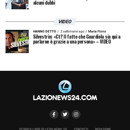
alcuni dubbi
contratto più lungo e remunerativo dimostra
la fiducia del club nel suo potenziale e nel
VIDEO
ruolo che potrà ricoprire nella Lazio di
Maurizio Sarri.
HANNO DETTO
2 settimane ago
Maria Floris
Silvestrin: «Ct? Il fatto che Guardiola sia qui a
parlarne è grazie a una persona» – VIDEO
LA PLAYLIST DELLE NOSTRE TOP NEWS
SCARICA L’APP DI LAZIO NEWS 24
CONTATTI
REDAZIONE