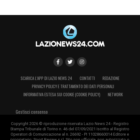
SCARICA L’APP DI LAZIO NEWS 24
CONTATTI
REDAZIONE
PRIVACY POLICY E TRATTAMENTO DEI DATI PERSONALI
INFORMATIVA ESTESA SUI COOKIE (COOKIE POLICY)
NETWORK
Gestisci consenso
Copyright 2026 © riproduzione riservata Lazio News 24 - Registro
Stampa Tribunale di Torino n. 46 del 07/09/2021 Iscritto al Registro
Operatori di Comunicazione al n. 26692 - PI 11028660014 Editore e
proprietario: Sport Review s.r.l. Sito non ufficiale, non autorizzato o