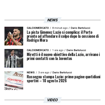
giocatore ormai diventato centrale nel
progetto della Lazio.
NEWS
LEGGI LE ULTIMISSIME DI LAZIONEWS24
CALCIOMERCATO
8 minuti ago
Dario Bartolucci
La pista Gimenez Lazio si complica: il Porto
pronto ad affondare il colpo dopo la cessione di
LA PLAYLIST DELLE NOSTRE TOP NEWS
Rodrigo Mora
CALCIOMERCATO
1 ora ago
Dario Bartolucci
Miretti è il nuovo obiettivo della Lazio, arrivano i
primi contatti con la Juventus
NEWS
3 ore ago
Dario Bartolucci
Rassegna stampa Lazio: prime pagine quotidiani
sportivi – 10 agosto 2026
VIDEO