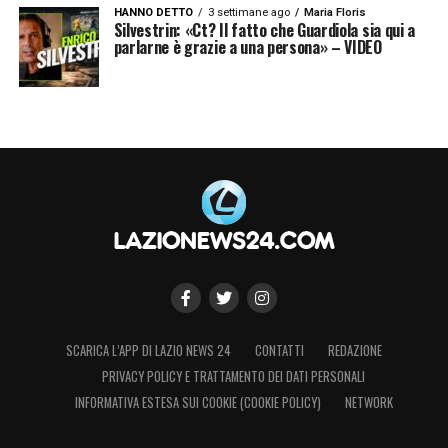
HANNO DETTO
3 settimane ago
Maria Floris
Silvestrin: «Ct? Il fatto che Guardiola sia qui a
parlarne è grazie a una persona» – VIDEO
SCARICA L’APP DI LAZIO NEWS 24
CONTATTI
REDAZIONE
PRIVACY POLICY E TRATTAMENTO DEI DATI PERSONALI
INFORMATIVA ESTESA SUI COOKIE (COOKIE POLICY)
NETWORK