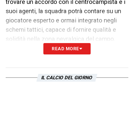
trovare un accordo con il centrocampista e i
suoi agenti, la squadra potrà contare su un
giocatore esperto e ormai integrato negli
schemi tattici, capace di fornire qualità e
solidità nella zona nevralgica del campo.
READ MORE
In sintesi, il futuro di Toma Basic in
biancoceleste resta appeso a un filo. Le
prossime settimane saranno decisive per il
IL CALCIO DEL GIORNO
rinnovo Basic
, con Sarri che continua a
spingere per la conferma del centrocampista,
mentre la dirigenza valuta tutte le opzioni
possibili. Un accordo rappresenterebbe non
solo un segnale di continuità tecnica, ma
anche una dimostrazione di fiducia verso un