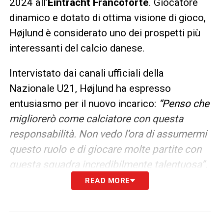
2024 all’
Eintracht Francoforte
. Giocatore
dinamico e dotato di ottima visione di gioco,
Højlund è considerato uno dei prospetti più
interessanti del calcio danese.
Intervistato dai canali ufficiali della
Nazionale U21, Højlund ha espresso
entusiasmo per il nuovo incarico:
“Penso che
migliorerò come calciatore con questa
responsabilità. Non vedo l’ora di assumermi
questo ruolo e di giocare molte partite con
questa squadra incredibilmente talentuosa”.
READ MORE
Prospettive future
Per Provstgaard, il passaggio dalla