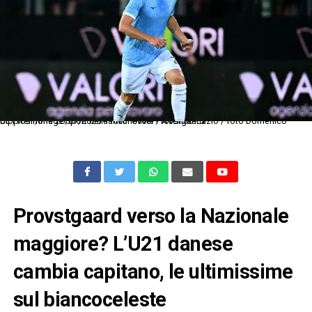
Dc Frosinone 26/07/2025 - amichevole / Avellino-Lazio / foto Domenico Cippitelli/Image Sport nella foto: Oliver Provstgaard
Provstgaard verso la Nazionale
maggiore? L’U21 danese
cambia capitano, le ultimissime
sul biancoceleste