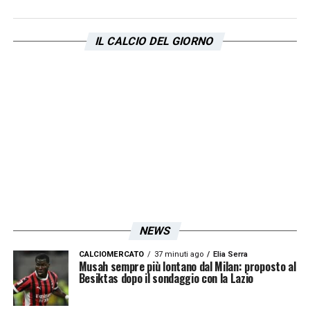
Vecino; Cancellieri, Castellanos, Noslin.
A
disp.:
Mandas, Furlanetto, Patric,
IL CALCIO DEL GIORNO
Provstgaard, Lazzari, Nuno Tavares,
Belahyane, Pedro.
All.:
Sarri.
CREMONESE (3-5-2):
Audero; Terracciano,
Baschirotto, Ceccherini; Barbieri, Valoti,
Bondo, Vandeputte, Pezzella; Bonazzoli,
Vardy.
All.:
Nicola.
LA PLAYLIST DELLE NOSTRE TOP NEWS
NEWS
CALCIOMERCATO
37 minuti ago
Elia Serra
Musah sempre più lontano dal Milan: proposto al
Besiktas dopo il sondaggio con la Lazio