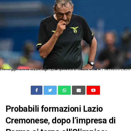
Cm Reggio Emilia 14/09/2025 - campionato di calcio serie A / Sassuolo-Lazio / foto Cristiano Mazzi/Image Sport nella foto: Maurizio Sarri
Probabili formazioni Lazio
Cremonese, dopo l’impresa di