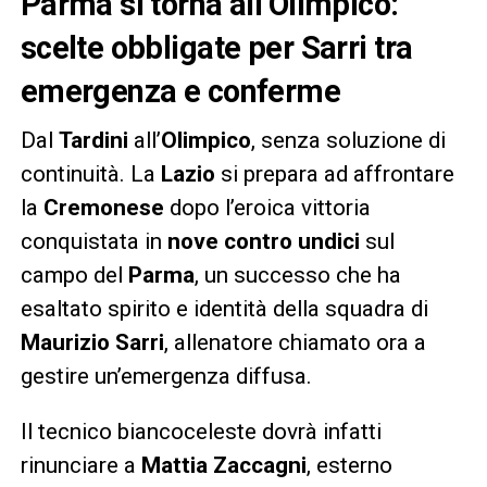
Parma si torna all’Olimpico:
scelte obbligate per Sarri tra
emergenza e conferme
Dal
Tardini
all’
Olimpico
, senza soluzione di
continuità. La
Lazio
si prepara ad affrontare
la
Cremonese
dopo l’eroica vittoria
conquistata in
nove contro undici
sul
campo del
Parma
, un successo che ha
esaltato spirito e identità della squadra di
Maurizio Sarri
, allenatore chiamato ora a
gestire un’emergenza diffusa.
Il tecnico biancoceleste dovrà infatti
rinunciare a
Mattia Zaccagni
, esterno