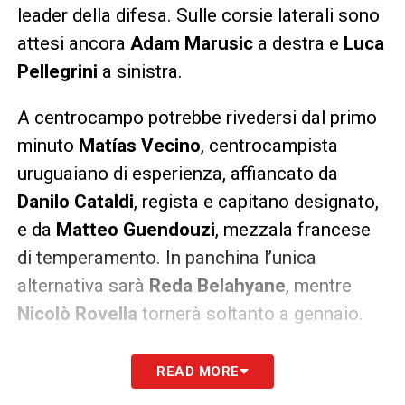
leader della difesa. Sulle corsie laterali sono
attesi ancora
Adam Marusic
a destra e
Luca
Pellegrini
a sinistra.
A centrocampo potrebbe rivedersi dal primo
minuto
Matías Vecino
, centrocampista
uruguaiano di esperienza, affiancato da
Danilo Cataldi
, regista e capitano designato,
e da
Matteo Guendouzi
, mezzala francese
di temperamento. In panchina l’unica
alternativa sarà
Reda Belahyane
, mentre
Nicolò Rovella
tornerà soltanto a gennaio.
LAZIO (4-3-3):
Provedel; Marusic, Gila,
READ MORE
Romagnoli, Pellegrini; Guendouzi, Cataldi,