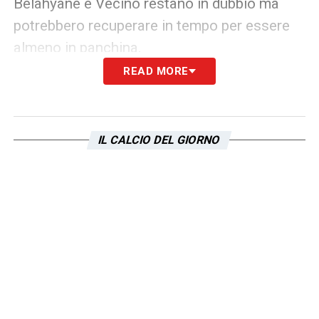
Belahyane e Vecino restano in dubbio ma
potrebbero recuperare in tempo per essere
almeno in panchina.
READ MORE
Con queste premesse, le
probabili
formazioni Como Lazio
promettono una
sfida equilibrata e ricca di spunti tattici, tra
IL CALCIO DEL GIORNO
una neopromossa ambiziosa e una Lazio
che vuole iniziare col piede giusto
nonostante le difficoltà estive.
LA PLAYLIST DELLE NOSTRE TOP NEWS