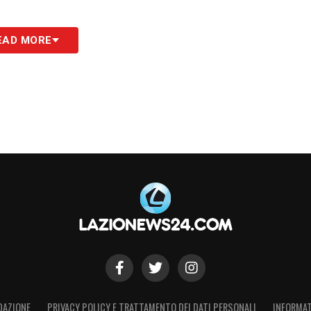
a scelta importante: forzare il rientro di
EAD MORE
 e sulla voglia di esserci, oppure attendere la
ischiare ulteriori complicazioni. La decisione
e per la gestione dell’emergenza infortuni che
ei biancocelesti.
24
S
DAZIONE
PRIVACY POLICY E TRATTAMENTO DEI DATI PERSONALI
INFORMAT