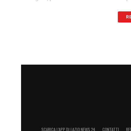
In definitiva, la
Lazio
si trova davanti a un
R
Pellegrini, contando sulla sua esperienza
piena guarigione del giocatore, per non r
sarà determinante per il prossimo match 
sta caratterizzando l’inizio di stagione d
LEGGI LE ULTIMISSIME DI LAZIONEWS
LA PLAYLIST DELLE NOSTRE TOP NEW
SCARICA L’APP DI LAZIO NEWS 24
CONTATTI
RE