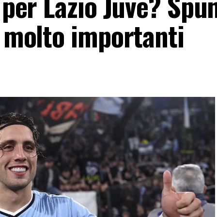
à per Lazio Juve? Spu
à molto importanti