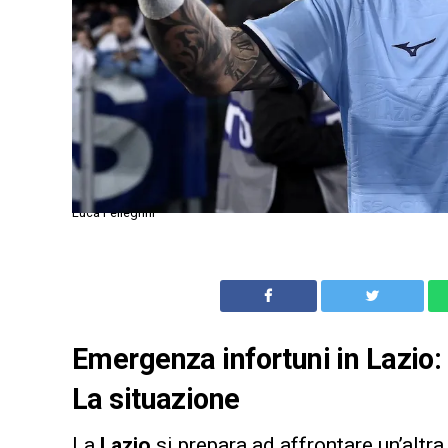
Luca Pellegrini
Emergenza infortuni in Lazio: 
La situazione
La
Lazio
si prepara ad affrontare un’altr