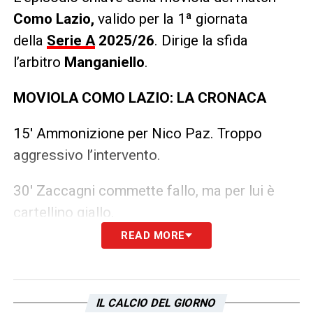
Como Lazio,
valido per la 1ª giornata
della
Serie A
2025/26
.
Dirige la sfida
l’arbitro
Manganiello
.
MOVIOLA COMO LAZIO: LA CRONACA
15′ Ammonizione per Nico Paz. Troppo
aggressivo l’intervento.
30′ Zaccagni commette fallo, ma per lui è
cartellino giallo.
READ MORE
44′ Van der Brempt su Zaccagni ed è
cartellino giallo
IL CALCIO DEL GIORNO
77′ Ammoniti Guendouzi e Castellons per un