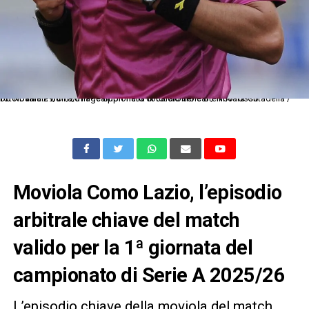
Db Novara 29/01/2011 - campionato di calcio serie B / Novara-Cittadella / foto Daniele Buffa/Image Sport nella foto: arbitro cartellino rosso
Moviola Como Lazio, l’episodio
arbitrale chiave del match
valido per la 1ª giornata del
campionato di Serie A 2025/26
L’episodio chiave della moviola del match