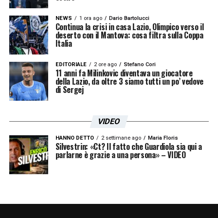
Le 250 presenze rappresentano un punto di
NEWS
1 ora ago
Dario Bartolucci
arrivo, ma soprattutto un nuovo punto di
Continua la crisi in casa Lazio, Olimpico verso il
deserto con il Mantova: cosa filtra sulla Coppa
partenza: Lazzari vuole riprendersi la Lazio,
Italia
e la Lazio conta su Lazzari per continuare a
EDITORIALE
2 ore ago
Stefano Cori
crescere.
11 anni fa Milinkovic diventava un giocatore
della Lazio, da oltre 3 siamo tutti un po’ vedove
di Sergej
LEGGI LE ULTIMISSIME DELLA LAZIO
VIDEO
LA PLAYLIST DELLE NOSTRE TOP NEWS
HANNO DETTO
2 settimane ago
Maria Floris
Silvestrin: «Ct? Il fatto che Guardiola sia qui a
parlarne è grazie a una persona» – VIDEO