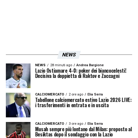
decisiva nel corso della stagione, sia in Italia
sia in Europa. La capacità del tecnico di
valorizzare ogni elemento dimostra che, a
volte, la vera forza della
Lazio
nasce dal
gruppo e dalle seconde linee, capaci di fare
la differenza quando contano di più.
NEWS
LEGGI LE ULTIMISSIME DELLA LAZIO
NEWS
28 minuti ago
Andrea Bargione
Lazio Ostiamare 4-0: poker dei biancocelesti!
Decisiva la doppietta di Raktov e Zaccagni
LA PLAYLIST DELLE NOSTRE TOP NEWS
CALCIOMERCATO
2 ore ago
Elia Serra
Tabellone calciomercato estivo Lazio 2026 LIVE:
i trasferimenti in entrata e in uscita
CALCIOMERCATO
3 ore ago
Elia Serra
Musah sempre più lontano dal Milan: proposto al
Besiktas dopo il sondaggio con la Lazio