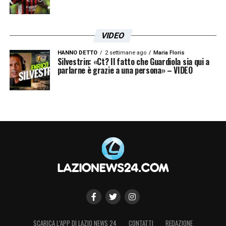
VIDEO
HANNO DETTO
2 settimane ago
Maria Floris
Silvestrin: «Ct? Il fatto che Guardiola sia qui a
parlarne è grazie a una persona» – VIDEO
SCARICA L’APP DI LAZIO NEWS 24
CONTATTI
REDAZIONE