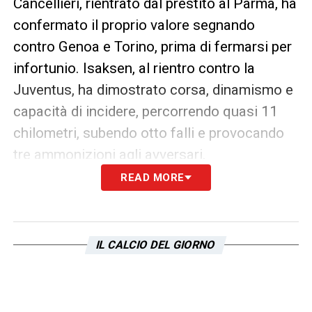
Cancellieri, rientrato dal prestito al Parma, ha
confermato il proprio valore segnando
contro Genoa e Torino, prima di fermarsi per
infortunio. Isaksen, al rientro contro la
Juventus, ha dimostrato corsa, dinamismo e
capacità di incidere, percorrendo quasi 11
chilometri, subendo otto falli e provocando
tre ammonizioni agli avversari.
READ MORE
Grazie al lavoro di Sarri, questi giocatori
hanno ritrovato fiducia, energia e ruolo
all’interno della squadra. La
Lazio
mostra
IL CALCIO DEL GIORNO
così una nuova compattezza, con uomini
“dimenticati” trasformati in protagonisti e
con una profondità di rosa che può rivelarsi