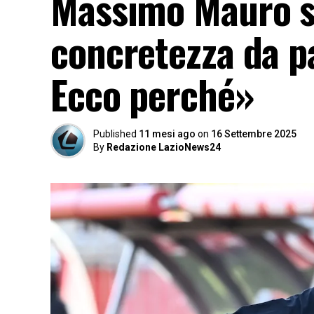
Massimo Mauro su
concretezza da pa
Ecco perché»
Published
11 mesi ago
on
16 Settembre 2025
By
Redazione LazioNews24