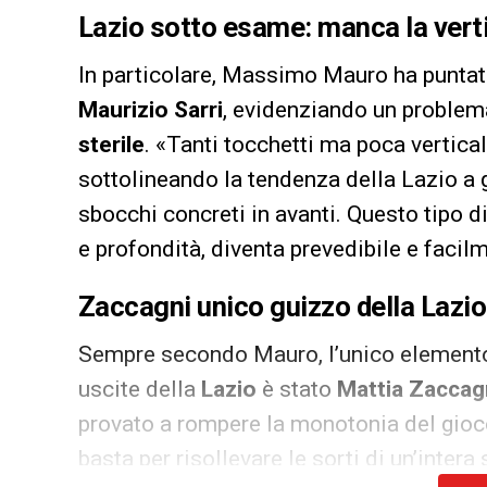
Lazio sotto esame: manca la verti
In particolare, Massimo Mauro ha puntato
Maurizio Sarri
, evidenziando un problema
sterile
. «Tanti tocchetti ma poca vertica
sottolineando la tendenza della Lazio a 
sbocchi concreti in avanti. Questo tipo 
e profondità, diventa prevedibile e facilm
Zaccagni unico guizzo della Lazio
Sempre secondo Mauro, l’unico elemento c
uscite della
Lazio
è stato
Mattia Zaccag
provato a rompere la monotonia del gioco
basta per risollevare le sorti di un’intera