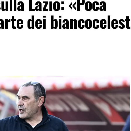
lla Lazio: «Poca
rte dei biancocelest