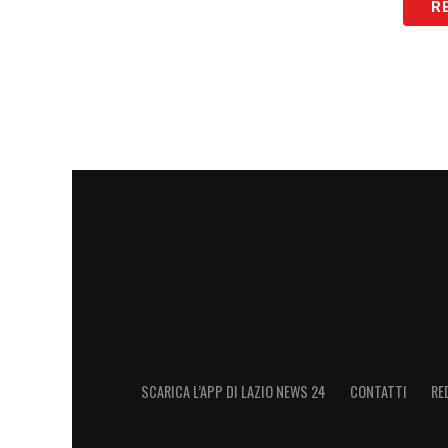
come quello contro la Roma.
R
Lazio: un derby per rilanciarsi o a
Il
derby Lazio-Roma
si preannuncia caric
di campanile, ma anche un possibile spar
idee, intensità e soprattutto efficacia so
mentalità più aggressiva, la squadra di Sar
momento più delicato.
Per la Lazio, dunque, non sarà solo una pa
identità. E nel derby, si sa, può davvero 
LA PLAYLIST DELLE NOSTRE TOP NEW
SCARICA L’APP DI LAZIO NEWS 24
CONTATTI
RE