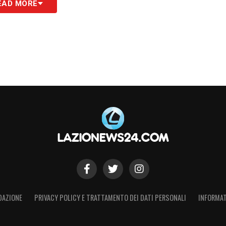
EAD MORE
ffondare?
o di tensione e significati. Non è solo una sfida
tiacque per la stagione. La
Lazio
deve ritrovare
tto porta. Con un gioco più incisivo e una
ri potrà provare a invertire la rotta proprio nel
rtita: sarà un test di maturità, carattere e
cambiare tutto.
S
DAZIONE
PRIVACY POLICY E TRATTAMENTO DEI DATI PERSONALI
INFORMAT