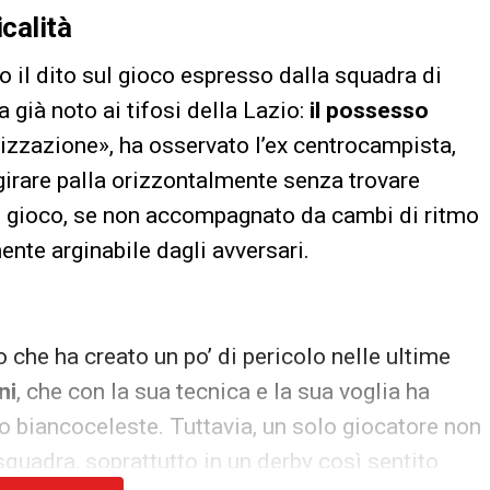
calità
 il dito sul gioco espresso dalla squadra di
 già noto ai tifosi della Lazio:
il possesso
lizzazione», ha osservato l’ex centrocampista,
girare palla orizzontalmente senza trovare
di gioco, se non accompagnato da cambi di ritmo
ente arginabile dagli avversari.
he ha creato un po’ di pericolo nelle ultime
ni
, che con la sua tecnica e la sua voglia ha
 biancoceleste. Tuttavia, un solo giocatore non
 squadra, soprattutto in un derby così sentito