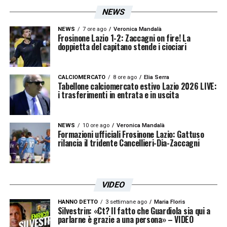
NEWS
NEWS
7 ore ago
Veronica Mandalà
Frosinone Lazio 1-2: Zaccagni on fire! La
doppietta del capitano stende i ciociari
CALCIOMERCATO
8 ore ago
Elia Serra
Tabellone calciomercato estivo Lazio 2026 LIVE:
i trasferimenti in entrata e in uscita
NEWS
10 ore ago
Veronica Mandalà
Formazioni ufficiali Frosinone Lazio: Gattuso
rilancia il tridente Cancellieri-Dia-Zaccagni
VIDEO
HANNO DETTO
3 settimane ago
Maria Floris
Silvestrin: «Ct? Il fatto che Guardiola sia qui a
parlarne è grazie a una persona» – VIDEO