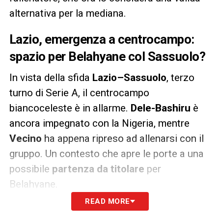
alternativa per la mediana.
Lazio, emergenza a centrocampo:
spazio per Belahyane col Sassuolo?
In vista della sfida
Lazio–Sassuolo
, terzo
turno di Serie A, il centrocampo
biancoceleste è in allarme.
Dele-Bashiru
è
ancora impegnato con la Nigeria, mentre
Vecino
ha appena ripreso ad allenarsi con il
gruppo. Un contesto che apre le porte a una
possibile
partenza da titolare
per
Belahyane.
READ MORE
Non sarebbe solo una scelta di necessità,