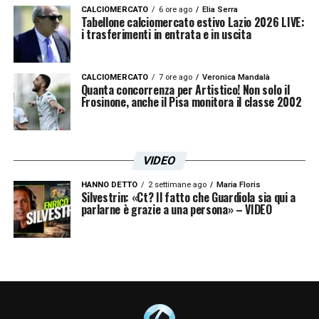
precisa, dove esperienza e gioventù si
CALCIOMERCATO
6 ore ago
Elia Serra
Tabellone calciomercato estivo Lazio 2026 LIVE:
fondono per creare una squadra competitiva
i trasferimenti in entrata e in uscita
su più fronti. E Belahyane potrebbe presto
diventarne uno dei volti principali.
CALCIOMERCATO
7 ore ago
Veronica Mandalà
Quanta concorrenza per Artistico! Non solo il
Frosinone, anche il Pisa monitora il classe 2002
LA PLAYLIST DELLE NOSTRE TOP NEWS
VIDEO
HANNO DETTO
2 settimane ago
Maria Floris
Silvestrin: «Ct? Il fatto che Guardiola sia qui a
parlarne è grazie a una persona» – VIDEO