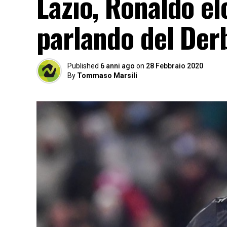
Lazio, Ronaldo el
parlando del Derb
Published
6 anni ago
on
28 Febbraio 2020
By
Tommaso Marsili