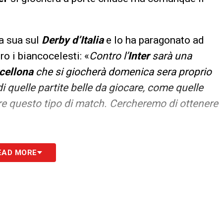
a sua sul
Derby d’Italia
e lo ha paragonato ad
ro i biancocelesti: «
Contro l’
Inter
sarà una
cellona
che si giocherà domenica sera proprio
i quelle partite belle da giocare, come quelle
are questo tipo di match. Cercheremo di ottenere
EAD MORE
 alla nostra Newsletter
ISCRIVIMI
to la
Privacy Policy