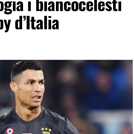
ogia i biancocelesti
y d’Italia