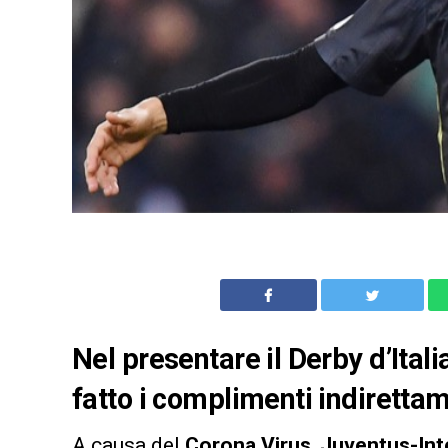
Nel presentare il Derby d’Itali
fatto i complimenti indiretta
A causa del
Corona Virus
,
Juventus-Int