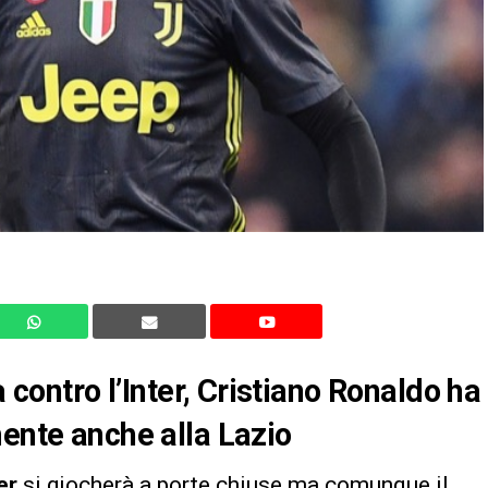
a contro l’Inter, Cristiano Ronaldo ha
mente anche alla Lazio
er
si giocherà a porte chiuse ma comunque il