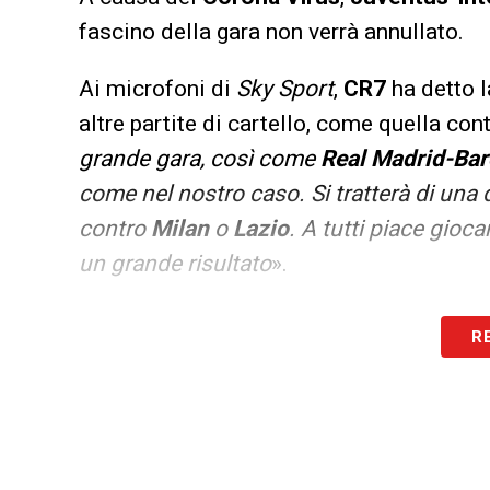
fascino della gara non verrà annullato.
Ai microfoni di
Sky Sport
,
CR7
ha detto l
altre partite di cartello, come quella cont
grande gara, così come
Real Madrid-Bar
come nel nostro caso. Si tratterà di una d
contro
Milan
o
Lazio
. A tutti piace gioc
un grande
risultato
».
R
Iscriviti gratis
Accet