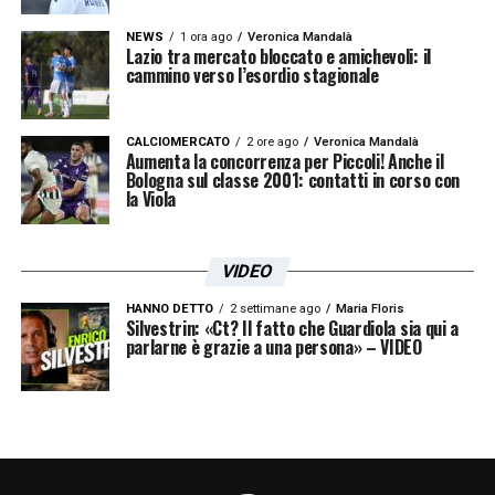
NEWS
1 ora ago
Veronica Mandalà
La sfida contro il Sassuolo sarà quindi il
Lazio tra mercato bloccato e amichevoli: il
cammino verso l’esordio stagionale
primo passo verso un obiettivo ancora più
grande: arrivare al derby con la Roma nelle
CALCIOMERCATO
2 ore ago
Veronica Mandalà
migliori condizioni possibili, pronti a lottare
Aumenta la concorrenza per Piccoli! Anche il
Bologna sul classe 2001: contatti in corso con
per la supremazia cittadina e per punti
la Viola
pesanti in classifica.
VIDEO
LA PLAYLIST DELLE NOSTRE TOP NEWS
HANNO DETTO
2 settimane ago
Maria Floris
Silvestrin: «Ct? Il fatto che Guardiola sia qui a
parlarne è grazie a una persona» – VIDEO