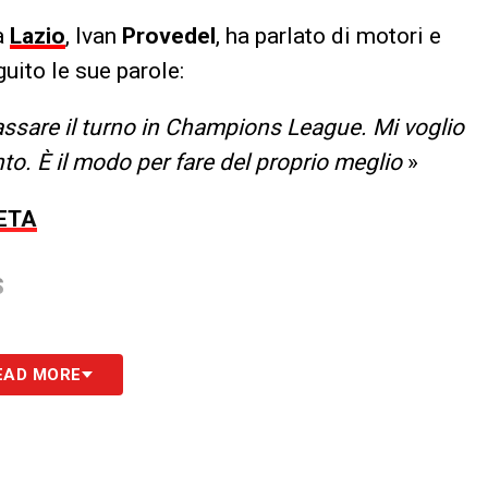
la
Lazio
, Ivan
Provedel
, ha parlato di motori e
uito le sue parole:
passare il turno in Champions League. Mi voglio
to. È il modo per fare del proprio meglio
»
ETA
S
EAD MORE