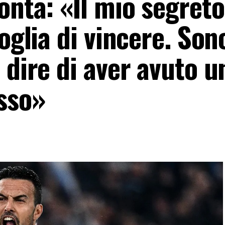
onta: «Il mio segreto
voglia di vincere. Son
 dire di aver avuto u
esso»