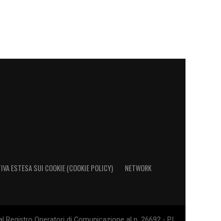
IVA ESTESA SUI COOKIE (COOKIE POLICY)
NETWORK
al Registro Operatori di Comunicazione al n. 26692 - PI