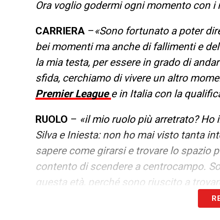
Ora voglio godermi ogni momento con i m
CARRIERA
–
«
Sono fortunato a poter dire
bei momenti ma anche di fallimenti e de
la mia testa, per essere in grado di andar
sfida, cerchiamo di vivere un altro moment
Premier League
e in Italia con la quali
RUOLO
–
«i
l mio ruolo più arretrato? Ho 
Silva e Iniesta: non ho mai visto tanta inte
sapere come girarsi e trovare lo spazio p
contento di scendere a centrocampo. So
questa età, perché sono riuscito a trovar
R
LA PLAYLIST DELLE NOSTRE TOP NEW