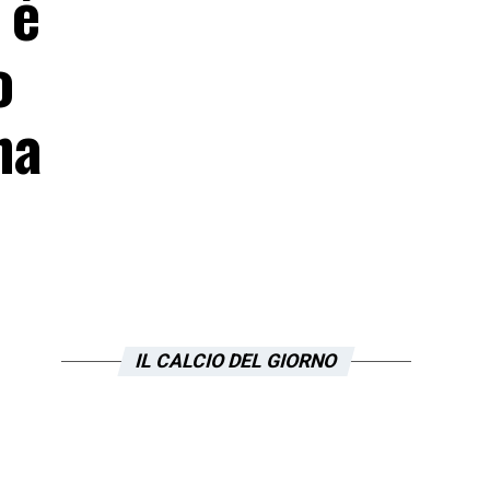
 è
o
na
IL CALCIO DEL GIORNO