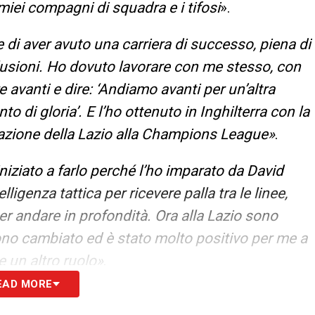
iei compagni di squadra e i tifosi
».
 di aver avuto una carriera di successo, piena di
lusioni. Ho dovuto lavorare con me stesso, con
e avanti e dire: ‘Andiamo avanti per un’altra
o di gloria’. E l’ho ottenuto in Inghilterra con la
ficazione della Lazio alla Champions League
»
.
iniziato a farlo perché l’ho imparato da David
lligenza tattica per ricevere palla tra le linee,
er andare in profondità. Ora alla Lazio sono
no cambiato ed è stato molto positivo per me a
e un altro ruolo
»
.
EAD MORE
S