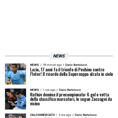
squadra ha affrontato la partita, mostrando
una compattezza in entrambe le fasi di gioco
che fa ben sperare per il futuro.
A differenza delle amichevoli precedenti, in
cui la manovra offensiva era lenta e
impacciata, contro il Galatasaray la squadra
NEWS
ha dimostrato di saper costruire con
NEWS
39 minuti ago
Dario Bartolucci
convinzione. Il lavoro svolto da Sarri nel ritiro
Lazio, 17 anni fa il trionfo di Pechino contro
l’Inter! Il ricordo della Supercoppa alzata in cielo
di Formello ha dato i suoi frutti, e la
conoscenza dei suoi metodi da parte di molti
NEWS
1 ora ago
Dario Bartolucci
giocatori ha sicuramente aiutato. I timori
Ratkov domina il precampionato: 6 gol e vetta
della classifica marcatori, lo segue Zaccagni da
iniziali, ovvero che una difesa solida si
vicino
traducesse in un attacco spento, sono stati
CALCIOMERCATO
3 ore ago
Dario Bartolucci
fugati. La Lazio ha ribattuto colpo su colpo,