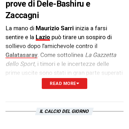
prove di Dele-Bashiru e
Zaccagni
La mano di
Maurizio Sarri
inizia a farsi
sentire e la
Lazio
può tirare un sospiro di
sollievo dopo l’amichevole contro il
Galatasaray
. Come sottolinea
La Gazzetta
dello Sport
, i timori e le incertezze delle
prime uscite sono stati in gran parte superati
da una prestazione che ha mostrato i primi
READ MORE
lampi di una “
Lazio sarriana
” autentica. Il
pareggio per 2-2, ottenuto contro una
formazione di alto livello e in una fase di
IL CALCIO DEL GIORNO
preparazione più avanzata, non è l’aspetto
più rilevante. Ciò che conta è il modo in cui la