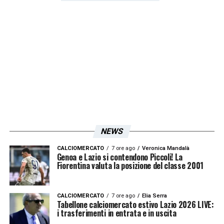
la permanenza del giocatore, vedendo in lui
una possibile sorpresa per la stagione
2025/26. Un “acquisto interno” che potrebbe
ridare nuova linfa alla Lazio.
LA PLAYLIST DELLE NOSTRE TOP NEWS
NEWS
CALCIOMERCATO
7 ore ago
Veronica Mandalà
Genoa e Lazio si contendono Piccoli! La
Fiorentina valuta la posizione del classe 2001
CALCIOMERCATO
7 ore ago
Elia Serra
Tabellone calciomercato estivo Lazio 2026 LIVE:
i trasferimenti in entrata e in uscita