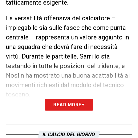
tatticamente esigente.
La versatilità offensiva del calciatore –
impiegabile sia sulle fasce che come punta
centrale – rappresenta un valore aggiunto in
una squadra che dovrà fare di necessità
virtù. Durante le partitelle, Sarri lo sta
testando in tutte le posizioni del tridente, e
Noslin ha mostrato una buona adattabilità ai
movimenti richiesti dal modulo del tecnico
toscano.
READ MORE
Secondo indiscrezioni riportate da
La
Gazzetta dello Sport
, l’allenatore avrebbe già
comunicato alla dirigenza il gradimento per
IL CALCIO DEL GIORNO