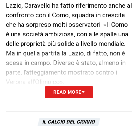
Lazio, Caravello ha fatto riferimento anche al
confronto con il Como, squadra in crescita
che ha sorpreso molti osservatori: «Il Como
è una società ambiziosa, con alle spalle una
delle proprietà più solide a livello mondiale.
Ma in quella partita la Lazio, di fatto, non è
scesa in campo. Diverso è stato, almeno in
parte, l’atteggiamento mostrato contro il
Verona all’Olimpico».
READ MORE
Guardando al futuro prossimo, l’agente ha
sottolineato l’importanza della pausa per le
nazionali, indicando ottobre come un mese
IL CALCIO DEL GIORNO
cruciale per capire realmente il valore e le
potenzialità della squadra: «Dopo la sosta