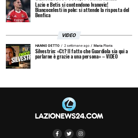
Lazio e Betis si contendono Ivanovic!
ulteriormente».
Biancocelesti in pole: si attende la risposta del
Benfica
Fammi sapere se vuoi una versione ancora
VIDEO
più sintetica o più giornalistica.
HANNO DETTO
2 settimane ago
Maria Floris
Silvestrin: «Ct? Il fatto che Guardiola sia qui a
LA PLAYLIST DELLE NOSTRE TOP NEWS
parlarne è grazie a una persona» – VIDEO